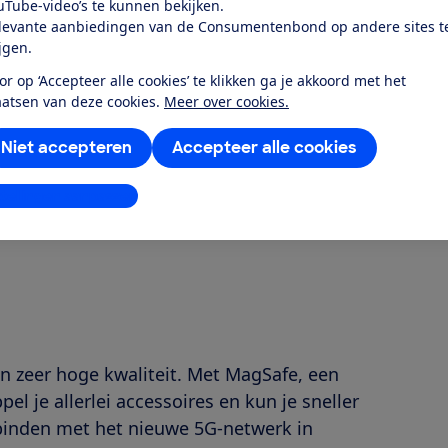
uTube-video’s te kunnen bekijken.
levante aanbiedingen van de Consumentenbond op andere sites t
ijgen.
or op ‘Accepteer alle cookies’ te klikken ga je akkoord met het
aatsen van deze cookies.
Meer over cookies.
Niet accepteren
Accepteer alle cookies
stellingen aanpassen
n zeer hoge kwaliteit. Met MagSafe, een
l je allerlei accessoires en kun je sneller
rbinden met het nieuwe 5G-netwerk in