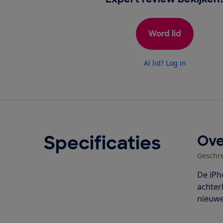
Word lid
Al lid? Log in
Specificaties
Ove
Geschr
De iPh
achter
nieuwe