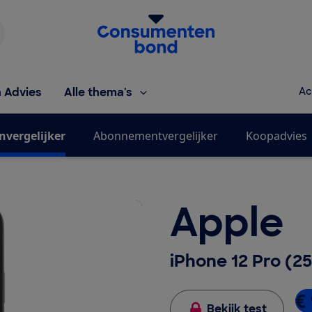
Homepage van de Consumentenbond
h Advies
Alle thema's
Ac
nvergelijker
Abonnementvergelijker
Koopadvies
Apple
iPhone 12 Pro (
€
Bekijk test