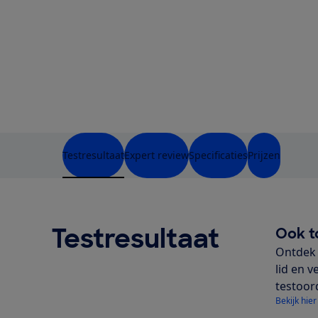
Testresultaat
Expert review
Specificaties
Prijzen
Testresultaat
Ook t
Ontdek 
lid en v
testoor
Bekijk hier