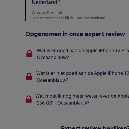
Nederland.'
Wouter Rensink
Expert smartphones bij de Consumentenbond
Opgenomen in onze expert review
Wat is er goed aan de Apple iPhone 12 Pro
Oceaanblauw?
Wat is er niet goed aan de Apple iPhone 12
Oceaanblauw?
Wat moet ik nog meer weten over de Apple
(256 GB) - Oceaanblauw?
Expert review bekijken