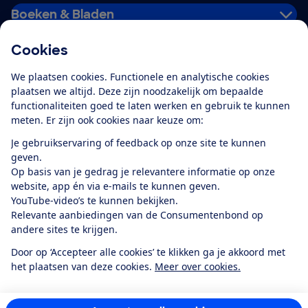
Boeken & Bladen
Cookies
Download de app
We plaatsen cookies. Functionele en analytische cookies
plaatsen we altijd. Deze zijn noodzakelijk om bepaalde
functionaliteiten goed te laten werken en gebruik te kunnen
meten. Er zijn ook cookies naar keuze om:
Alles over de
Consumentenbond-
Je gebruikservaring of feedback op onze site te kunnen
app
geven.
Op basis van je gedrag je relevantere informatie op onze
website, app én via e-mails te kunnen geven.
Algemene Voorwaarden
Privacyverklaring
YouTube-video’s te kunnen bekijken.
Cookiebeleid
Privacyvoorkeuren
Wijzigen & opzeggen
Relevante aanbiedingen van de Consumentenbond op
Toegankelijkheid
andere sites te krijgen.
RSS-feed nieuws
Facebook
Twitter
Instagram
Youtube
LinkedIn
Door op ‘Accepteer alle cookies’ te klikken ga je akkoord met
het plaatsen van deze cookies.
Meer over cookies.
12.901
consumenten
beoordelen de Consumentenbond
met gemiddeld
een
8,4