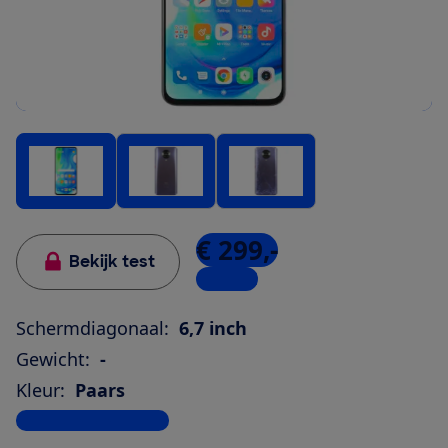
€ 299,-
Bekijk test
1 winkel
Schermdiagonaal:
6,7 inch
Gewicht:
-
Kleur:
Paars
Bekijk alle specificaties