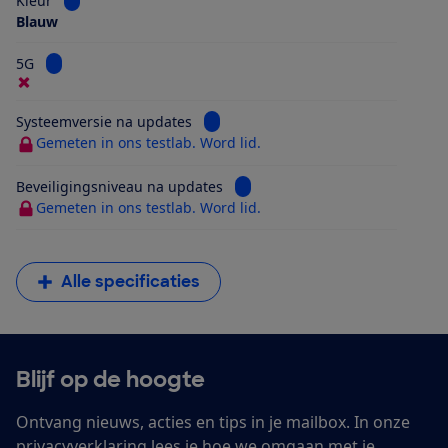
Kleur
Blauw
Bekijk informatie voor 5G
5G
Bekijk informatie voor Systeemversi
Systeemversie na updates
Gemeten in ons testlab. Word lid.
Bekijk informatie voor Beveilig
Beveiligingsniveau na updates
Gemeten in ons testlab. Word lid.
Alle specificaties
Blijf op de hoogte
Ontvang nieuws, acties en tips in je mailbox. In onze
privacyverklaring
lees je hoe we omgaan met je