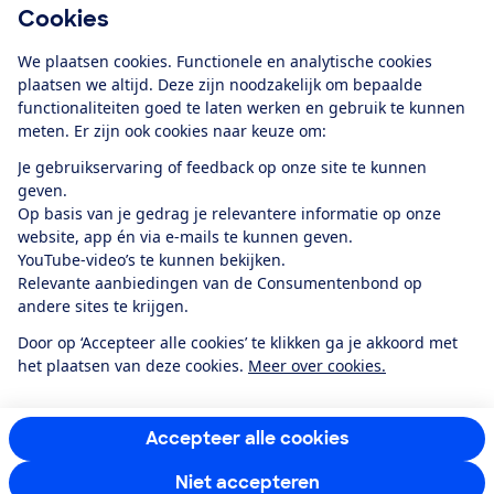
Cookies
Download de app
We plaatsen cookies. Functionele en analytische cookies
plaatsen we altijd. Deze zijn noodzakelijk om bepaalde
functionaliteiten goed te laten werken en gebruik te kunnen
meten. Er zijn ook cookies naar keuze om:
Alles over de
Consumentenbond-
Je gebruikservaring of feedback op onze site te kunnen
app
geven.
Op basis van je gedrag je relevantere informatie op onze
website, app én via e-mails te kunnen geven.
Algemene Voorwaarden
Privacyverklaring
YouTube-video’s te kunnen bekijken.
Cookiebeleid
Privacyvoorkeuren
Wijzigen & opzeggen
Relevante aanbiedingen van de Consumentenbond op
Toegankelijkheid
andere sites te krijgen.
RSS-feed nieuws
Facebook
Twitter
Instagram
Youtube
LinkedIn
Door op ‘Accepteer alle cookies’ te klikken ga je akkoord met
het plaatsen van deze cookies.
Meer over cookies.
12.901
consumenten
beoordelen de Consumentenbond
met gemiddeld
een
8,4
Accepteer alle cookies
Niet accepteren