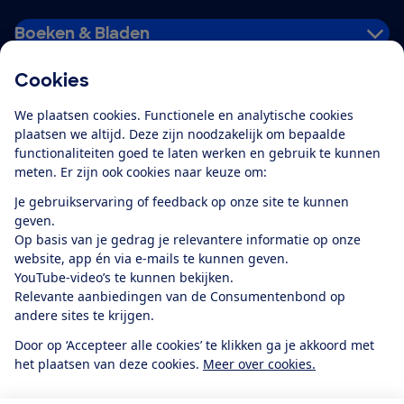
Boeken & Bladen
Cookies
Download de app
We plaatsen cookies. Functionele en analytische cookies
plaatsen we altijd. Deze zijn noodzakelijk om bepaalde
functionaliteiten goed te laten werken en gebruik te kunnen
meten. Er zijn ook cookies naar keuze om:
Alles over de
Consumentenbond-
Je gebruikservaring of feedback op onze site te kunnen
app
geven.
Op basis van je gedrag je relevantere informatie op onze
website, app én via e-mails te kunnen geven.
Algemene Voorwaarden
Privacyverklaring
YouTube-video’s te kunnen bekijken.
Cookiebeleid
Privacyvoorkeuren
Wijzigen & opzeggen
Relevante aanbiedingen van de Consumentenbond op
Toegankelijkheid
andere sites te krijgen.
RSS-feed nieuws
Facebook
Twitter
Instagram
Youtube
LinkedIn
Door op ‘Accepteer alle cookies’ te klikken ga je akkoord met
het plaatsen van deze cookies.
Meer over cookies.
12.901
consumenten
beoordelen de Consumentenbond
met gemiddeld
een
8,4