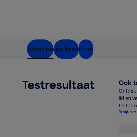
Testresultaat
Specificaties
Prijzen
Testresultaat
Ook t
Ontdek 
lid en v
testoor
Bekijk hier