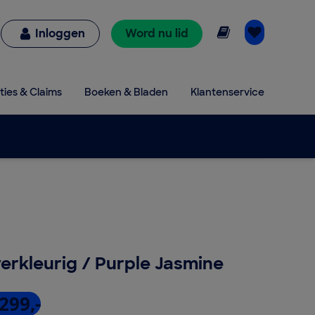
Online lezen
Inloggen
Word nu lid
ties & Claims
Boeken & Bladen
Klantenservice
ilverkleurig / Purple Jasmine
299,-