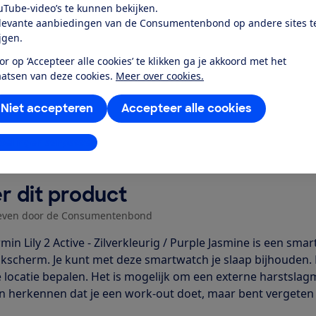
uTube-video’s te kunnen bekijken.
levante aanbiedingen van de Consumentenbond op andere sites t
ijgen.
Word lid
or op ‘Accepteer alle cookies’ te klikken ga je akkoord met het
aatsen van deze cookies.
Meer over cookies.
Al lid? Log in
Niet accepteren
Accepteer alle cookies
stellingen aanpassen
r dit product
even door de Consumentenbond
min Lily 2 Active - Zilverkleurig / Purple Jasmine is een sm
kscherm. Je kunt met deze smartwatch je slaap bijhouden.
 je locatie bepalen. Het is mogelijk om een externe harstsl
n herkennen dat je een work-out doet, maar bent vergeten