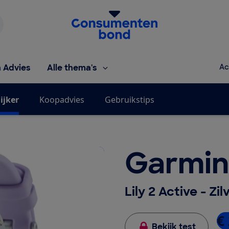
Homepage van de Consumentenbond
h Advies
Alle thema's
Ac
ijker
Koopadvies
Gebruikstips
Garmin
Lily 2 Active - Z
€ 
Bekijk test