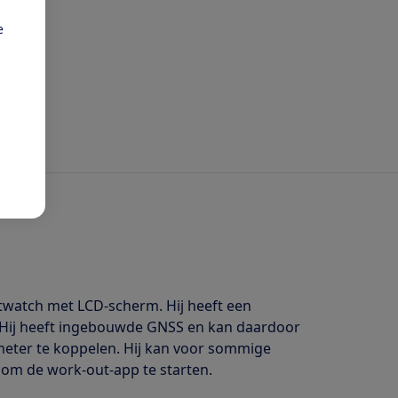
e
artwatch met LCD-scherm. Hij heeft een
 Hij heeft ingebouwde GNSS en kan daardoor
agmeter te koppelen. Hij kan voor sommige
 om de work-out-app te starten.