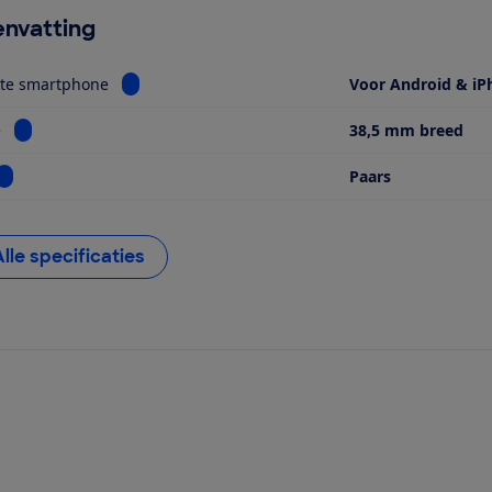
nvatting
Bekijk informatie voor Geschikte smartphone
kte smartphone
Voor Android & iP
Bekijk informatie voor Breedte
e
38,5 mm breed
Bekijk informatie voor Kleur
Paars
Alle specificaties