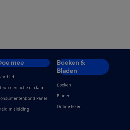
Doe mee
Boeken &
Bladen
ord lid
Boeken
teun een actie of claim
Bladen
Consumentenbond Panel
Online lezen
eld misleiding