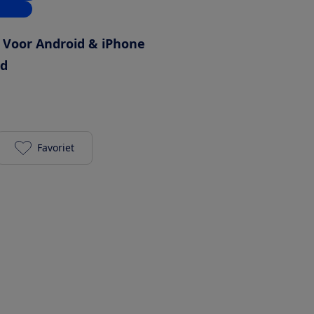
inkels
Voor Android & iPhone
ed
Favoriet
Garmin Lily 2 Active - Zilverkleurig / Purple Jasmin