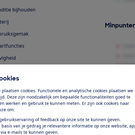
ditie bijhouden
terij
Minpunte
bruiksgemak
rtfuncties
vigheid
behorende smartphone-app
ookies
gelijkheden
 plaatsen cookies. Functionele en analytische cookies plaatsen we
eiliging
tijd. Deze zijn noodzakelijk om bepaalde functionaliteiten goed te
ten werken en gebruik te kunnen meten. Er zijn ook cookies naar
elgroepen
uze om:
les
 gebruikservaring of feedback op onze site te kunnen geven.
 basis van je gedrag je relevantere informatie op onze website, a
 via e-mails te kunnen geven.
k toegang tot deze test?