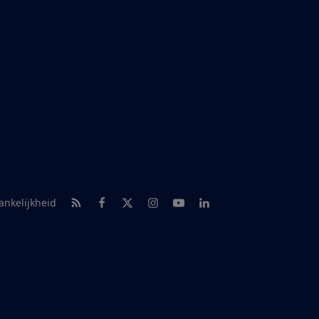
RSS-feed nieuws
Facebook
Twitter
Instagram
Youtube
LinkedIn
ankelijkheid