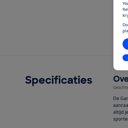
Yo
Re
kr
Do
pl
In
Specificaties
Ove
Geschr
De Gar
aanraa
altijd
sporte