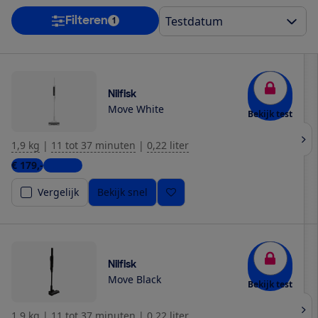
Filteren
1
Nilfisk
Move White
Bekijk test
1,9 kg
|
11 tot 37 minuten
|
0,22 liter
€ 179,-
1 winkel
Vergelijk
Bekijk snel
Nilfisk
Move Black
Bekijk test
1,9 kg
|
11 tot 37 minuten
|
0,22 liter