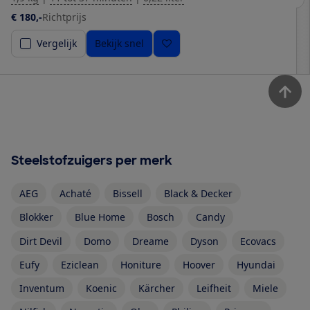
€ 180,-
Richtprijs
Vergelijk
Bekijk snel
Steelstofzuigers per merk
AEG
Achaté
Bissell
Black & Decker
Blokker
Blue Home
Bosch
Candy
Dirt Devil
Domo
Dreame
Dyson
Ecovacs
Eufy
Eziclean
Honiture
Hoover
Hyundai
Inventum
Koenic
Kärcher
Leifheit
Miele