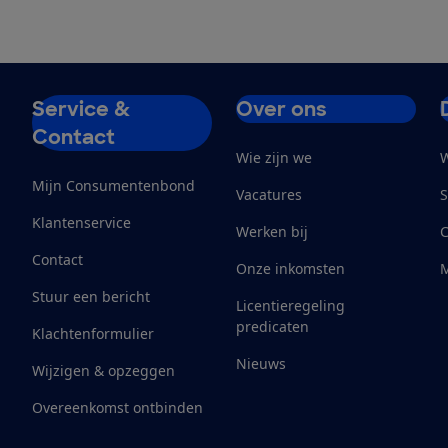
Service &
Over ons
Contact
Wie zijn we
W
Mijn Consumentenbond
Vacatures
S
Klantenservice
Werken bij
Contact
Onze inkomsten
M
Stuur een bericht
Licentieregeling
predicaten
Klachtenformulier
Nieuws
Wijzigen & opzeggen
Overeenkomst ontbinden