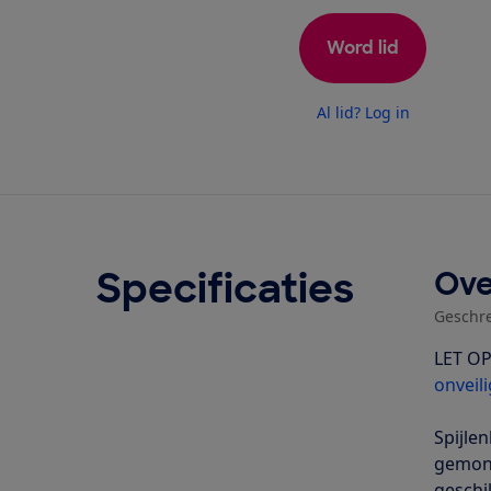
Word lid
Al lid? Log in
Specificaties
Ove
Geschr
LET OP
onveil
Spijle
gemont
geschi