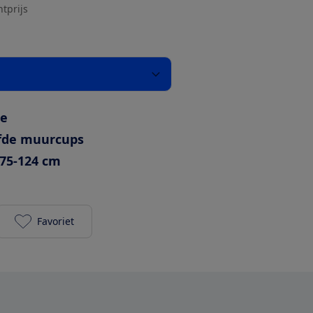
htprijs
je
fde muurcups
75-124 cm
Favoriet
Fenss Klemhek Scott Zwart 75-82 cm toevoegen aan