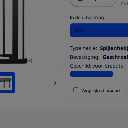
Ric
In de uitvoering
Zwart
Type hekje:
Spijlenhek
Bevestiging:
Geschroe
Geschikt voor breedte:
Bekijk alle specificaties
Vergelijk dit product