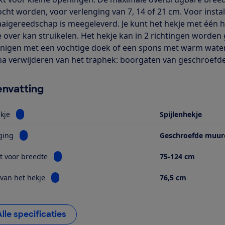
ocht worden, voor verlenging van 7, 14 of 21 cm. Voor insta
aigereedschap is meegeleverd. Je kunt het hekje met één ha
e over kan struikelen. Het hekje kan in 2 richtingen worden g
inigen met een vochtige doek of een spons met warm wate
a verwijderen van het traphek: boorgaten van geschroefd
nvatting
Bekijk informatie voor Type hekje
kje
Spijlenhekje
Bekijk informatie voor Bevestiging
ging
Geschroefde muur
Bekijk informatie voor Geschikt voor breedte
t voor breedte
75-124 cm
Bekijk informatie voor Hoogte van het hekje
van het hekje
76,5 cm
Alle specificaties