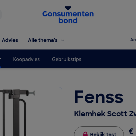
Homepage van de Consumentenbond
h Advies
Alle thema's
Ac
r
Koopadvies
Gebruikstips
Fenss
Klemhek Scott Z
€ 
Bekijk test