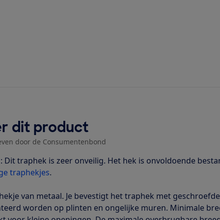
r dit product
even door de Consumentenbond
: Dit traphek is zeer onveilig. Het hek is onvoldoende bes
ige traphekjes
.
nhekje van metaal. Je bevestigt het traphek met geschroefd
eerd worden op plinten en ongelijke muren. Minimale breed
kt voor kleine openingen. De maximale overbrugbare breedt