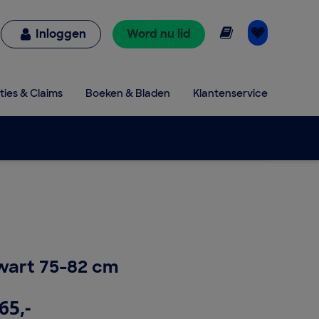
Online lezen
Inloggen
Word nu lid
ties & Claims
Boeken & Bladen
Klantenservice
wart 75-82 cm
65,-