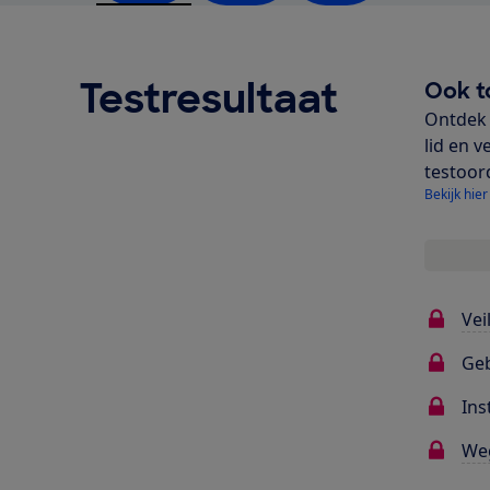
Testresultaat
Ook t
Ontdek 
lid en v
testoor
Bekijk hier
Vei
Ge
Ins
We