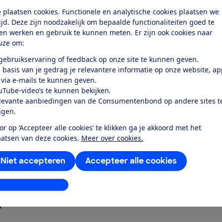
 plaatsen cookies. Functionele en analytische cookies plaatsen we
tijd. Deze zijn noodzakelijk om bepaalde functionaliteiten goed te
ten werken en gebruik te kunnen meten. Er zijn ook cookies naar
uze om:
 gebruikservaring of feedback op onze site te kunnen geven.
 basis van je gedrag je relevantere informatie op onze website, a
t Zwart 75-82
 via e-mails te kunnen geven.
uTube-video’s te kunnen bekijken.
levante aanbiedingen van de Consumentenbond op andere sites t
ijgen.
Scott Zwart 75-
or op ‘Accepteer alle cookies’ te klikken ga je akkoord met het
aatsen van deze cookies.
Meer over cookies.
s Klemhek Scott
Niet accepteren
Accepteer alle cookies
stellingen aanpassen
?