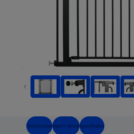
Testresultaat
Expert review
Specificaties