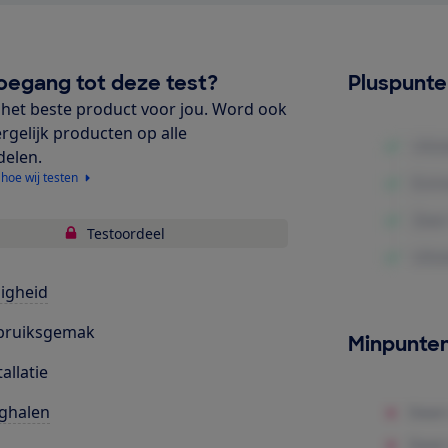
oegang tot deze test?
Pluspunt
het beste product voor jou. Word ook
ergelijk producten op alle
delen.
 hoe wij testen
Testoordeel
ligheid
bruiksgemak
Minpunte
tallatie
ghalen