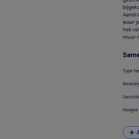
bijgek
Aandra
waar j
hek re
muur n
Same
Type he
Bevesti
Geschik
Hoogte 