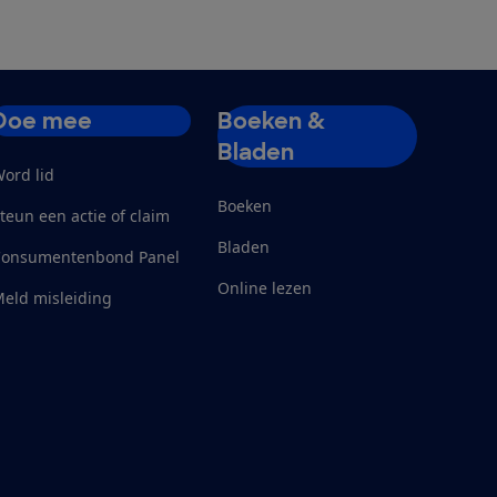
Doe mee
Boeken &
Bladen
ord lid
Boeken
teun een actie of claim
Bladen
Consumentenbond Panel
Online lezen
eld misleiding