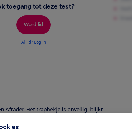
k toegang tot deze test?
Word lid
Al lid? Log in
 Afrader. Het traphekje is onveilig, blijkt
 met duwen en trekken én bij de botstest
en kwam los en het hek schoot open.'
ookies