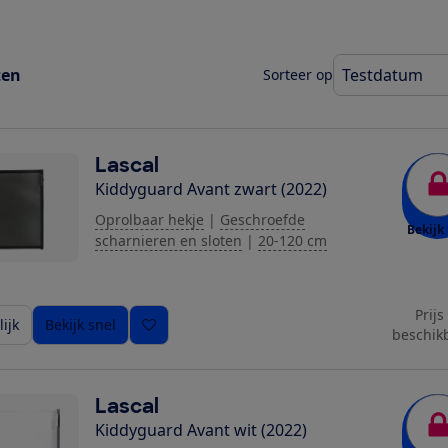
ten
Sorteer op
Lascal
Kiddyguard Avant zwart (2022)
Oprolbaar hekje
|
Geschroefde
Bekijk 
scharnieren en sloten
|
20-120 cm
Prijs
ijk
Bekijk snel
beschik
Lascal
Kiddyguard Avant wit (2022)