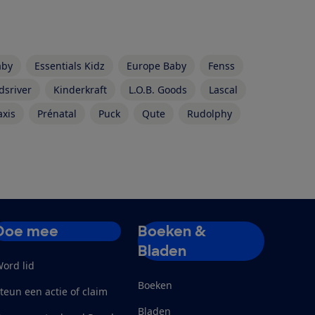
aby
Essentials Kidz
Europe Baby
Fenss
dsriver
Kinderkraft
L.O.B. Goods
Lascal
axis
Prénatal
Puck
Qute
Rudolphy
Doe mee
Boeken &
Bladen
ord lid
Boeken
teun een actie of claim
Bladen