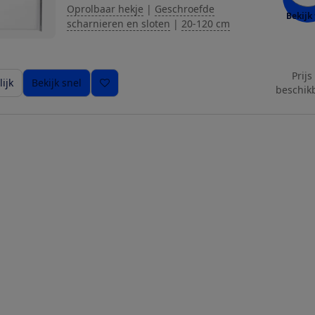
Oprolbaar hekje
|
Geschroefde
Bekijk 
scharnieren en sloten
|
20-120 cm
Prijs
ijk
Bekijk snel
beschik