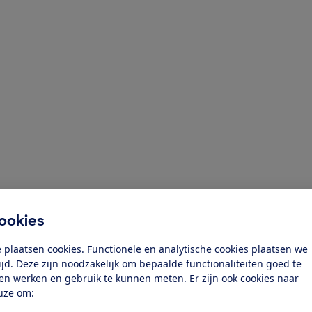
ookies
ziging toe
 plaatsen cookies. Functionele en analytische cookies plaatsen we
tijd. Deze zijn noodzakelijk om bepaalde functionaliteiten goed te
ten werken en gebruik te kunnen meten. Er zijn ook cookies naar
uze om: