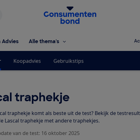
Homepage van de Consumentenbond
h Advies
Alle thema's
Ac
r
Koopadvies
Gebruikstips
al traphekje
al traphekje komt als beste uit de test? Bekijk de testresul
de Lascal traphekje met andere traphekjes.
pdate van de test: 16 oktober 2025