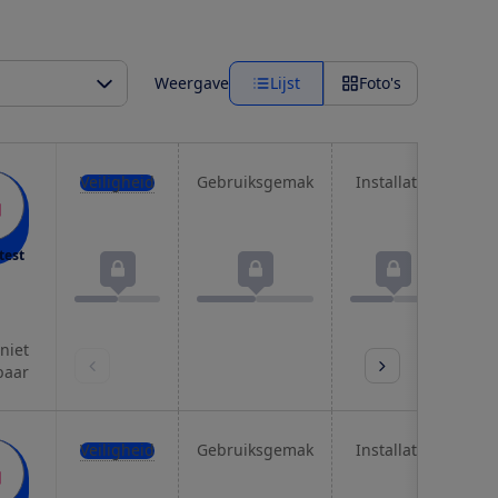
Weergave
Lijst
Foto's
Veiligheid
Gebruiksgemak
Installatie
We
test
 niet
baar
Veiligheid
Gebruiksgemak
Installatie
We