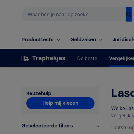
Zoeken
Producttests
Geldzaken
Juridisc
Traphekjes
De beste
Vergelijke
Lasc
Keuzehulp
Help mij kiezen
Welke Lasc
vergelijk 
Geselecteerde filters
Laatste u