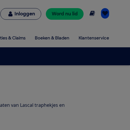
Online lezen
Inloggen
Word nu lid
ties & Claims
Boeken & Bladen
Klantenservice
taten van Lascal traphekjes en