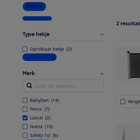
Merk
Wis alle filters
2
resulta
Type hekje
Oprolbaar hekje
(
2
)
Meer informatie
Merk
Zoek op merken...
BabyDan
(
14
)
Vergel
Fenss
(
7
)
Lascal
(
2
)
Noma
(
10
)
Safety 1st
(
6
)