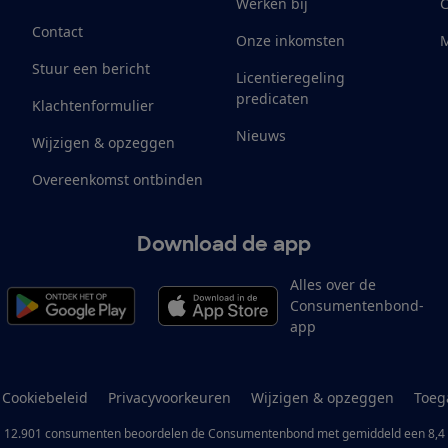
Werken bij
Contact
Onze inkomsten
M
Stuur een bericht
Licentieregeling
predicaten
Klachtenformulier
Nieuws
Wijzigen & opzeggen
Overeenkomst ontbinden
Download de app
Alles over de
Consumentenbond-
app
Cookiebeleid
Privacyvoorkeuren
Wijzigen & opzeggen
Toeg
12.901
consumenten
beoordelen de Consumentenbond
met gemiddeld een
8,4