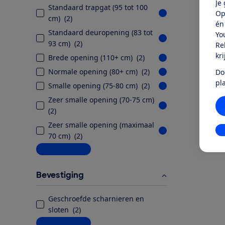
Je
Standaard trapgat (95 tot 100
Op
cm)
(
2
)
én
Standaard deuropening (83 tot
Yo
93 cm)
(
2
)
Re
kr
Brede opening (110+ cm)
(
2
)
Normale opening (80+ cm)
(
2
)
Do
pl
Smalle opening (75-80 cm)
(
2
)
Zeer smalle opening (70-75 cm)
(
2
)
Zeer smalle opening (maximaal
In
70 cm)
(
2
)
Meer informatie
Bevestiging
Geschroefde scharnieren en
sloten
(
2
)
Meer informatie