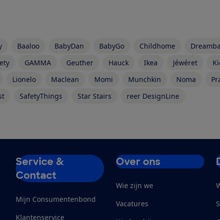
y
Baaloo
BabyDan
BabyGo
Childhome
Dreamb
ety
GAMMA
Geuther
Hauck
Ikea
Jéwéret
Ki
Lionelo
Maclean
Momi
Munchkin
Noma
Pr
st
SafetyThings
Star Stairs
reer DesignLine
Service &
Over ons
Contact
Wie zijn we
W
Mijn Consumentenbond
Vacatures
S
Klantenservice