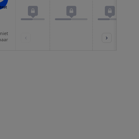
test
 niet
baar