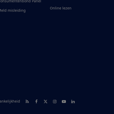
Consumentenbond Panel
Online lezen
eld misleiding
RSS-feed nieuws
Facebook
Twitter
Instagram
Youtube
LinkedIn
ankelijkheid