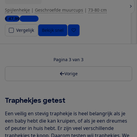
Spijlenhekje
|
Geschroefde muurcups
|
73-80 cm
€ 47,99
2 winkels
Vergelijk
Bekijk snel
Pagina 3 van 3
Vorige
Traphekjes getest
Een veilig en stevig traphekje is heel belangrijk als je
een baby hebt die kan kruipen, of als je een dreumes
of peuter in huis hebt. Er zijn veel verschillende
traphekjes te koop. Daarom testen wij traphekjes. We