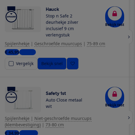
Hauck
Stop n Safe 2
deurhekje zilver
Bekijk test
inclusief 9 cm
verlengstuk
Spijlenhekje
|
Geschroefde muurcups
|
75-89 cm
€ 45,95
1 winkel
Vergelijk
Bekijk snel
Safety 1st
Auto Close metaal
Bekijk test
wit
Spijlenhekje
|
Niet-geschroefde muurcups
(klembevestiging)
|
73-80 cm
€ 34,99
3 winkels