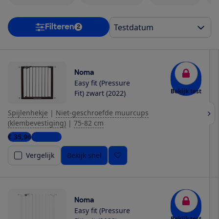
Filteren
2
Noma
Easy fit (Pressure
Bekijk test
Fit) zwart (2022)
Spijlenhekje
|
Niet-geschroefde muurcups
(klembevestiging)
|
75-82 cm
€ 35,96
2 winkels
Vergelijk
Bekijk snel
Noma
Easy fit (Pressure
Bekijk test