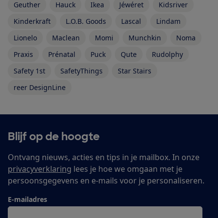
Geuther
Hauck
Ikea
Jéwéret
Kidsriver
Kinderkraft
L.O.B. Goods
Lascal
Lindam
Lionelo
Maclean
Momi
Munchkin
Noma
Praxis
Prénatal
Puck
Qute
Rudolphy
Safety 1st
SafetyThings
Star Stairs
reer DesignLine
Blijf op de hoogte
Ontvang nieuws, acties en tips in je mailbox. In onze
privacyverklaring
lees je hoe we omgaan met je
persoonsgegevens en e-mails voor je personaliseren.
E-mailadres