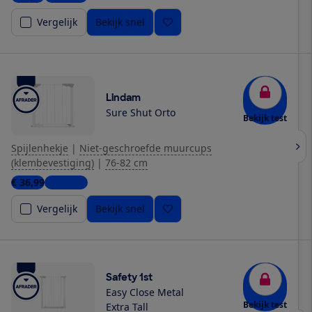
Vergelijk
Bekijk snel
Lindam
Sure Shut Orto
Bekijk test
Spijlenhekje
|
Niet-geschroefde muurcups
(klembevestiging)
|
76-82 cm
€ 36,99
2 winkels
Vergelijk
Bekijk snel
Safety 1st
Easy Close Metal
Bekijk test
Extra Tall