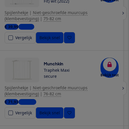
Fit) wit (2022)
Spijlenhekje
|
Niet-geschroefde muurcups
(klembevestiging)
|
75-82 cm
€ 39,99
1 winkel
Vergelijk
Bekijk snel
Munchkin
Traphek Maxi
Bekijk test
secure
Spijlenhekje
|
Niet-geschroefde muurcups
(klembevestiging)
|
76-82 cm
€ 71,93
3 winkels
Vergelijk
Bekijk snel