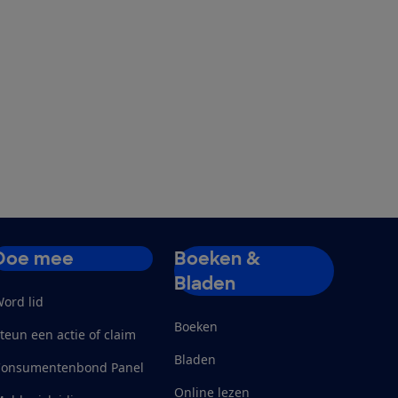
Doe mee
Boeken &
Bladen
ord lid
Boeken
teun een actie of claim
Bladen
Consumentenbond Panel
Online lezen