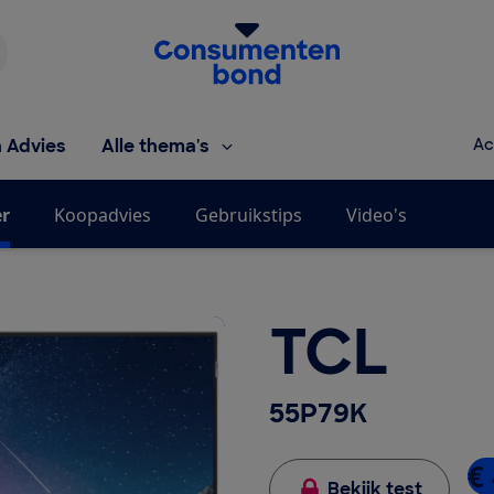
Homepage van de Consumentenbond
h Advies
Alle thema's
Ac
er
Koopadvies
Gebruikstips
Video's
TCL
55P79K
€ 
Bekijk test