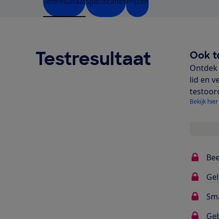
Testresultaat
Specificaties
Prijzen
Testresultaat
Ook t
Ontdek 
lid en v
testoor
Bekijk hier
Bee
Gel
Sma
Ge