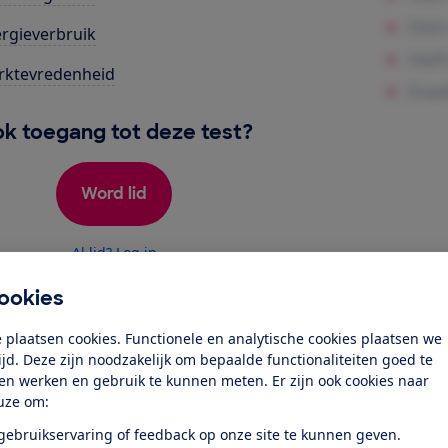
rgieverbruik
rktevredenheid
k toegang tot deze test?
Word lid
Al lid? Log in
ookies
 plaatsen cookies. Functionele en analytische cookies plaatsen we
tijd. Deze zijn noodzakelijk om bepaalde functionaliteiten goed te
ten werken en gebruik te kunnen meten. Er zijn ook cookies naar
r dit product
uze om:
 gebruikservaring of feedback op onze site te kunnen geven.
even door de Consumentenbond