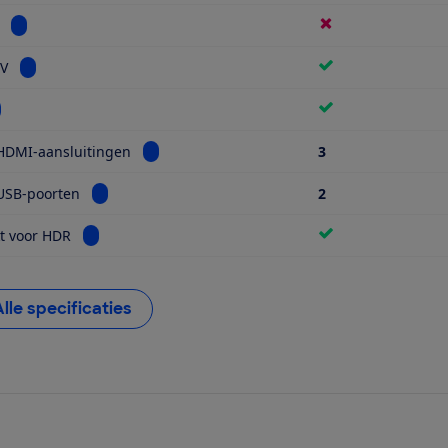
Bekijk informatie voor Miniled
Bekijk informatie voor Smart TV
TV
kijk informatie voor Wifi
Bekijk informatie voor Aantal HDMI-aansluiti
HDMI-aansluitingen
3
Bekijk informatie voor Aantal USB-poorten
USB-poorten
2
Bekijk informatie voor Geschikt voor HDR
t voor HDR
Alle specificaties