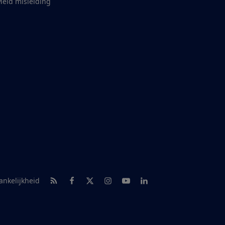
eld misleiding
RSS-feed nieuws
Facebook
Twitter
Instagram
Youtube
LinkedIn
ankelijkheid