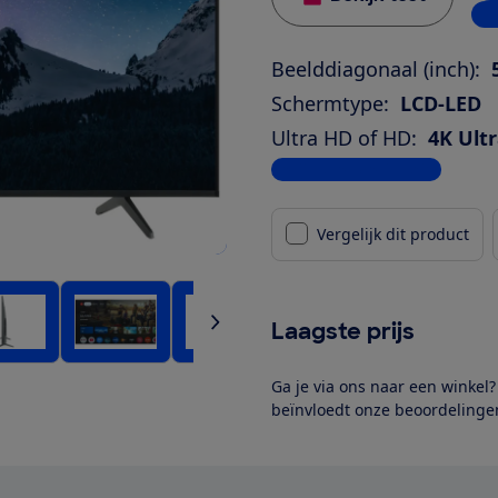
1 w
Beelddiagonaal (inch):
Schermtype:
LCD-LED
Ultra HD of HD:
4K Ult
Bekijk alle specificaties
Vergelijk dit product
Laagste prijs
Ga je via ons naar een winkel
beïnvloedt onze beoordelingen