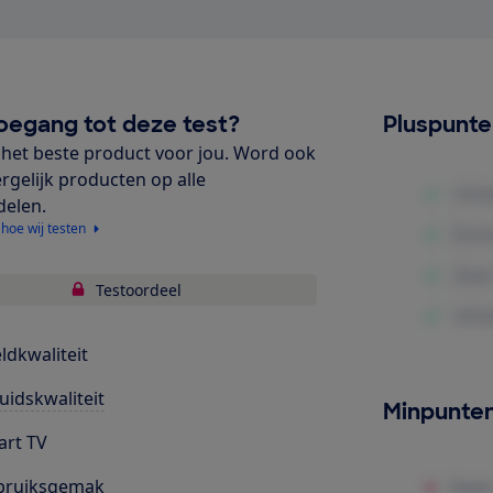
oegang tot deze test?
Pluspunt
het beste product voor jou. Word ook
ergelijk producten op alle
delen.
 hoe wij testen
Testoordeel
ldkwaliteit
uidskwaliteit
Minpunte
rt TV
bruiksgemak