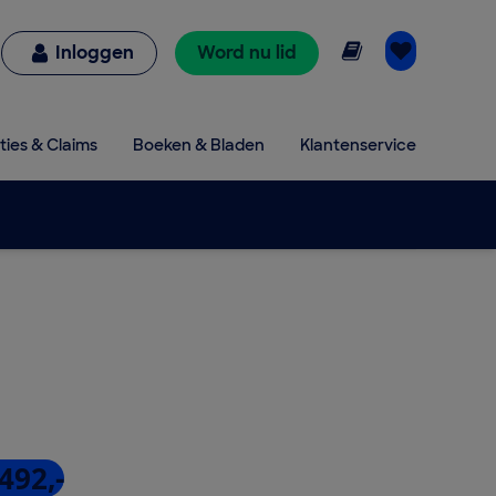
Online lezen
Inloggen
Word nu lid
ties & Claims
Boeken & Bladen
Klantenservice
492,-