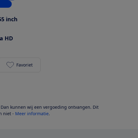
inkel
55 inch
ra HD
Favoriet
TCL 55P79K toevoegen aan je favorieten
? Dan kunnen wij een vergoeding ontvangen. Dit
 niet -
Meer informatie
.