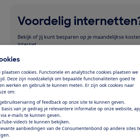
Voordelig internetten
Bekijk of jij kunt besparen op je maandelijkse koste
internet.
ookies
Vergelijk internetaanbieders
 plaatsen cookies. Functionele en analytische cookies plaatsen we
Alle abonnementen
tijd. Deze zijn noodzakelijk om bepaalde functionaliteiten goed te
ten werken en gebruik te kunnen meten. Er zijn ook cookies naar
uze om:
Wifi verbeteren
 gebruikservaring of feedback op onze site te kunnen geven.
 basis van je gedrag je relevantere informatie op onze website, a
 via e-mails te kunnen geven.
Bij een draadloos netwerk is het bereik beperkt tot enk
uTube-video’s te kunnen bekijken.
wifi-zender in de
router
of
wifi-modem
. Hoe verder we
levante aanbiedingen van de Consumentenbond op andere sites t
signaal en de netwerksnelheid. Ook muren, plafonds e
ijgen.
signaal.