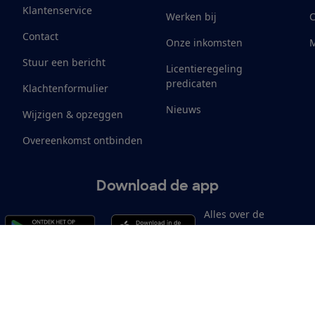
Klantenservice
Werken bij
Contact
Onze inkomsten
M
Stuur een bericht
Licentieregeling
predicaten
Klachtenformulier
Nieuws
Wijzigen & opzeggen
Overeenkomst ontbinden
Download de app
Alles over de
Consumentenbond-
app
Cookiebeleid
Privacyvoorkeuren
Wijzigen & opzeggen
Toeg