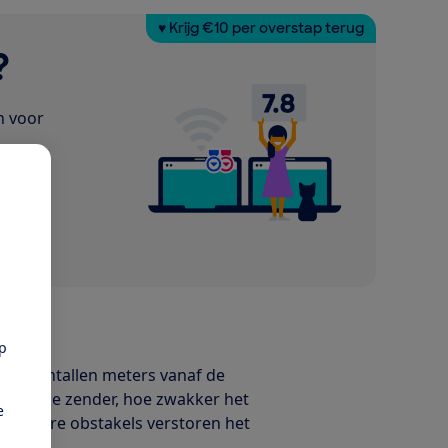
♥ Krijg €10 per overstap terug
?
n voor
pp
ele tientallen meters vanaf de
g van de zender, hoe zwakker het
e
n andere obstakels verstoren het