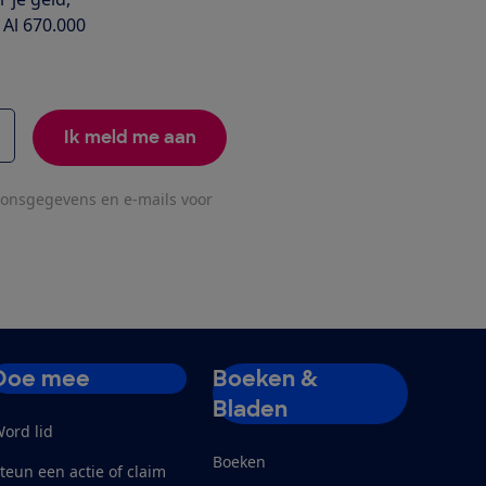
 Al 670.000
Ik meld me aan
oonsgegevens en e-mails voor
Doe mee
Boeken &
Bladen
ord lid
Boeken
teun een actie of claim