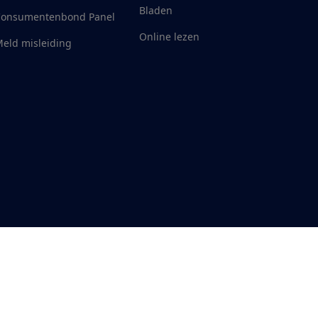
Bladen
Consumentenbond Panel
Online lezen
eld misleiding
RSS-feed nieuws
Facebook
Twitter
Instagram
Youtube
LinkedIn
ankelijkheid