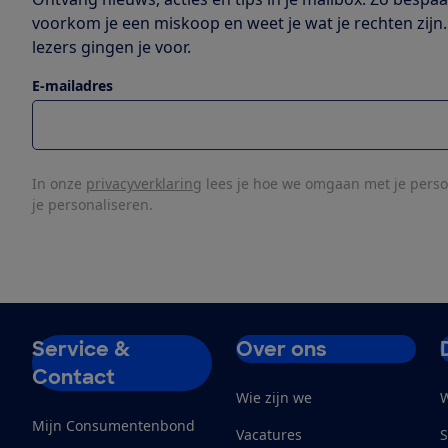
voorkom je een miskoop en weet je wat je rechten zijn.
lezers gingen je voor.
E-mailadres
In onze
privacyverklaring
lees je hoe we omgaan met je pers
je personaliseren.
Service &
Over ons
Contact
Wie zijn we
W
Mijn Consumentenbond
Vacatures
S