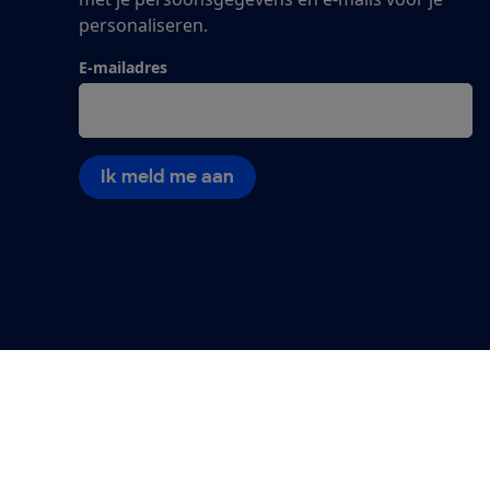
personaliseren.
E-mailadres
Ik meld me aan
Algemene Voorwaarden
Privacyverklaring