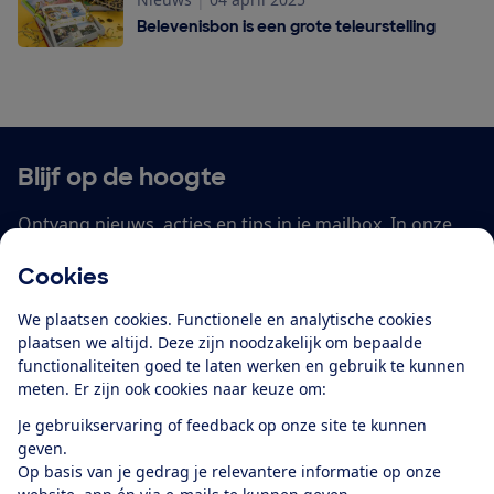
Belevenisbon is een grote teleurstelling
Belevenisbon is een grote teleurstelling
Blijf op de hoogte
Ontvang nieuws, acties en tips in je mailbox. In onze
privacyverklaring
lees je hoe we omgaan met je
Cookies
persoonsgegevens en e-mails voor je personaliseren.
We plaatsen cookies. Functionele en analytische cookies
E-mailadres
plaatsen we altijd. Deze zijn noodzakelijk om bepaalde
functionaliteiten goed te laten werken en gebruik te kunnen
meten. Er zijn ook cookies naar keuze om:
Je gebruikservaring of feedback op onze site te kunnen
Ik meld me aan
geven.
Op basis van je gedrag je relevantere informatie op onze