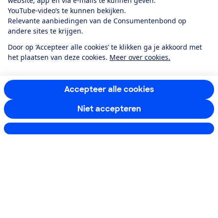
website, app én via e-mails te kunnen geven.
YouTube-video’s te kunnen bekijken.
Service & Contact
Relevante aanbiedingen van de Consumentenbond op
andere sites te krijgen.
Over ons
Door op ‘Accepteer alle cookies’ te klikken ga je akkoord met
het plaatsen van deze cookies.
Meer over cookies.
Doe mee
Accepteer alle cookies
Boeken & Bladen
Niet accepteren
Instellingen aanpassen
Download de app
Alles over de
Consumentenbond-
app
Algemene Voorwaarden
Privacyverklaring