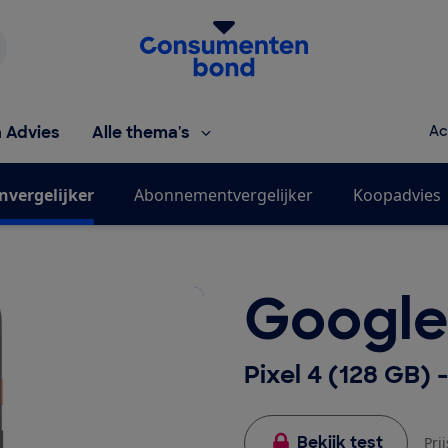
Homepage van de Consumentenbond
h Advies
Alle thema's
Ac
nvergelijker
Abonnementvergelijker
Koopadvies
Googl
Pixel 4 (128 GB) 
Bekijk test
Pri