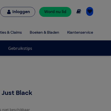
Online lezen
Inloggen
Word nu lid
ties & Claims
Boeken & Bladen
Klantenservice
Gebruikstips
e
- Just Black
js niet beschikbaar