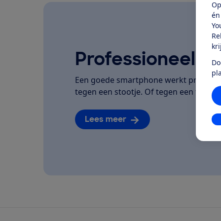
Op
én
Yo
Re
kr
Professioneel ge
Do
pl
Een goede smartphone werkt prettig, h
tegen een stootje. Of tegen een flinke 
Lees meer
In