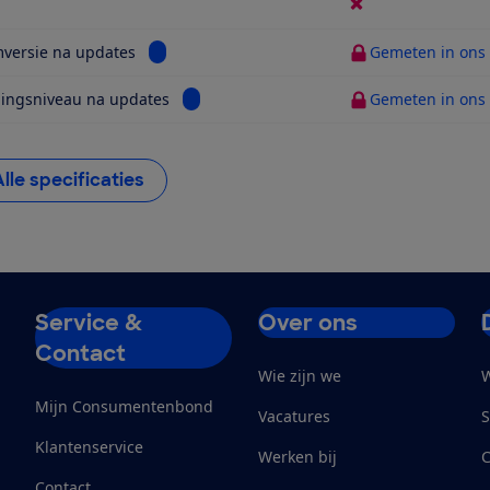
ijk informatie voor 5G
Bekijk informatie voor Systeemversie na updat
versie na updates
Gemeten in ons t
Bekijk informatie voor Beveiligingsniveau
gingsniveau na updates
Gemeten in ons t
Alle specificaties
Service &
Over ons
Contact
Wie zijn we
W
Mijn Consumentenbond
Vacatures
S
Klantenservice
Werken bij
Contact