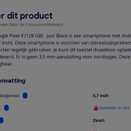
r dit product
even door de Consumentenbond
gle Pixel 4 (128 GB) - Just Black is een smartphone met And
7 inch). Deze smartphone is voorzien van stereoluidsprekers
rten tegelijk gebruiken. Je kunt dit toestel draadloos opla
everd. Er is geen 3,5 mm-aansluiting voor oordopjes. Deze
gbaar.
nvatting
Bekijk informatie voor Schermdiagonaal
diagonaal
5,7 inch
Bekijk informatie voor Gewicht
t
Gemeten in ons t
Bekijk informatie voor Kleur
Zwart