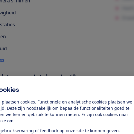
era's: filmen
vigheid
staties
len
uid
les
k toegang tot deze test?
ookies
Word lid
 plaatsen cookies. Functionele en analytische cookies plaatsen we
tijd. Deze zijn noodzakelijk om bepaalde functionaliteiten goed te
Al lid? Log in
ten werken en gebruik te kunnen meten. Er zijn ook cookies naar
uze om:
 gebruikservaring of feedback op onze site te kunnen geven.