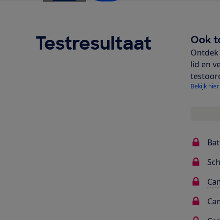
Testresultaat
Ook t
Ontdek 
lid en v
testoor
Bekijk hier
Bat
Sc
Cam
Cam