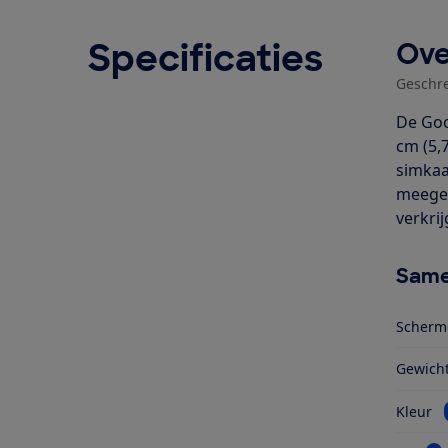
Specificaties
Ove
Geschr
De Goo
cm (5,
simkaa
meegel
verkrij
Same
Scherm
Gewich
Kleur