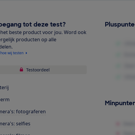
oegang tot deze test?
Pluspunt
het beste product voor jou. Word ook
ergelijk producten op alle
delen.
 hoe wij testen
Testoordeel
terij
herm
Minpunte
era's: fotograferen
era's: selfies