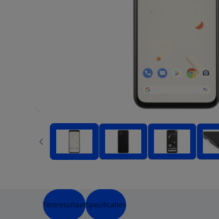
Testresultaat
Specificaties