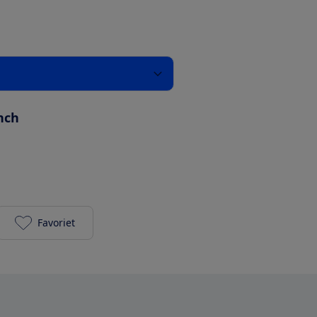
inch
Favoriet
Google Pixel 4 (128 GB) - Just Black toevoegen aan j