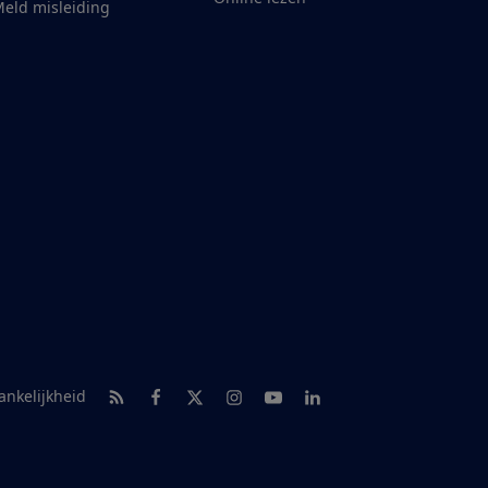
eld misleiding
RSS-feed nieuws
Facebook
Twitter
Instagram
Youtube
LinkedIn
ankelijkheid