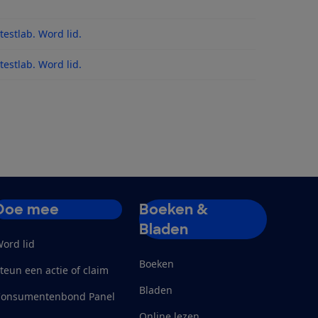
es
estlab. Word lid.
 na updates
estlab. Word lid.
Doe mee
Boeken &
Bladen
ord lid
Boeken
teun een actie of claim
Bladen
Consumentenbond Panel
Online lezen