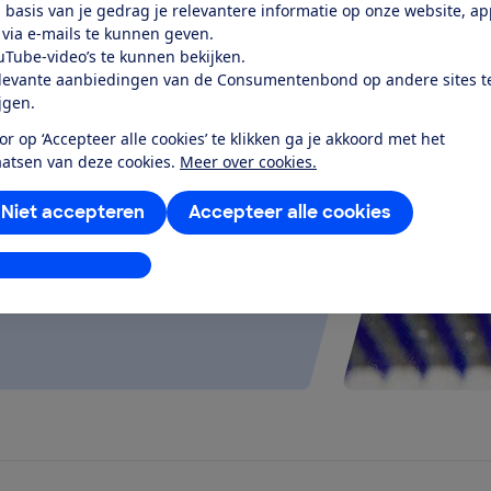
 basis van je gedrag je relevantere informatie op onze website, a
 via e-mails te kunnen geven.
uTube-video’s te kunnen bekijken.
levante aanbiedingen van de Consumentenbond op andere sites t
ijgen.
test
or op ‘Accepteer alle cookies’ te klikken ga je akkoord met het
aatsen van deze cookies.
Meer over cookies.
eeft een goede batterij, en kan
regenbui...
Niet accepteren
Accepteer alle cookies
stellingen aanpassen