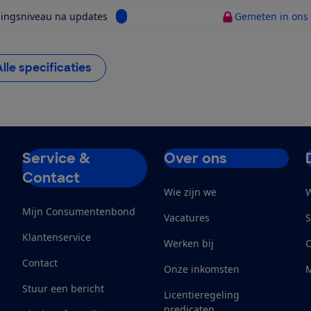
Bekijk informatie voor Beveiligingsniveau
gingsniveau na updates
Gemeten in ons t
Alle specificaties
Service &
Over ons
Contact
Wie zijn we
W
Mijn Consumentenbond
Vacatures
S
Klantenservice
Werken bij
Contact
Onze inkomsten
M
Stuur een bericht
Licentieregeling
predicaten