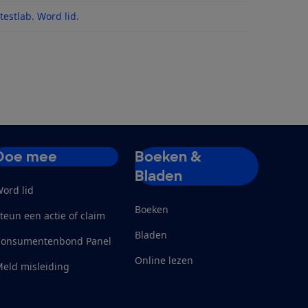
 na updates
estlab. Word lid.
Doe mee
Boeken &
Bladen
ord lid
Boeken
teun een actie of claim
Bladen
Consumentenbond Panel
Online lezen
eld misleiding