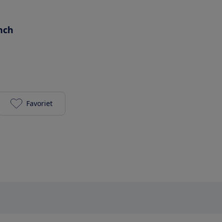
inch
Favoriet
motorola edge 20 lite - Electric Graphite toevoegen