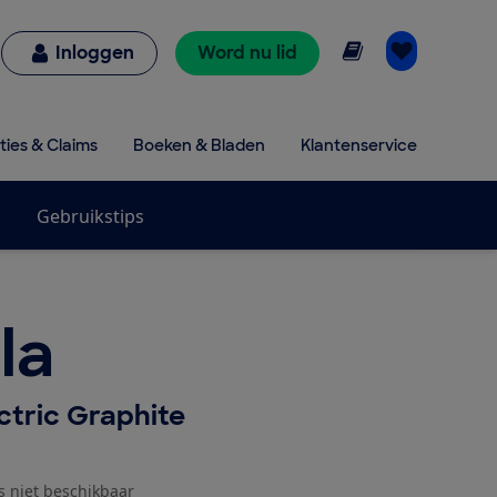
Online lezen
Inloggen
Word nu lid
ties & Claims
Boeken & Bladen
Klantenservice
Gebruikstips
la
ectric Graphite
js niet beschikbaar