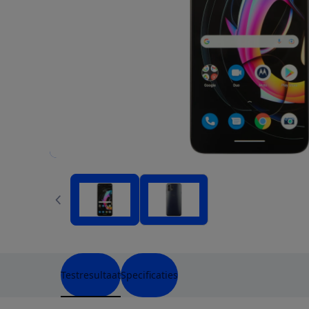
Testresultaat
Specificaties