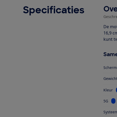
Specificaties
Ove
Geschr
De mot
16,9 c
kunt t
Same
Scherm
Gewich
Kleur
Bek
5G
Systeem