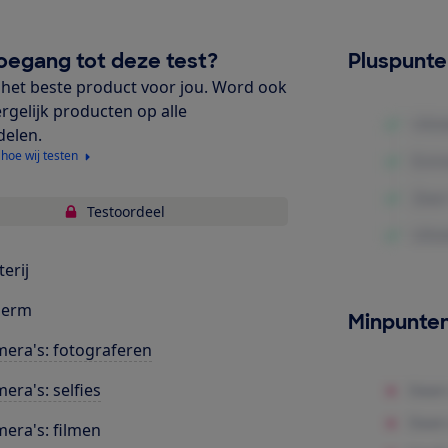
oegang tot deze test?
Pluspunt
het beste product voor jou. Word ook
ergelijk producten op alle
delen.
 hoe wij testen
Testoordeel
terij
herm
Minpunte
era's: fotograferen
era's: selfies
era's: filmen