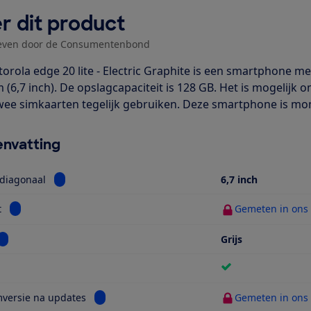
r dit product
even door de Consumentenbond
orola edge 20 lite - Electric Graphite is een smartphone m
m (6,7 inch). De opslagcapaciteit is 128 GB. Het is mogelij
wee simkaarten tegelijk gebruiken. Deze smartphone is mome
nvatting
Bekijk informatie voor Schermdiagonaal
diagonaal
6,7 inch
Bekijk informatie voor Gewicht
t
Gemeten in ons t
Bekijk informatie voor Kleur
Grijs
ijk informatie voor 5G
Bekijk informatie voor Systeemversie na updat
versie na updates
Gemeten in ons t