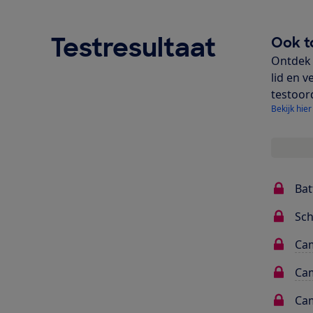
Testresultaat
Ook t
Ontdek 
lid en v
testoor
Bekijk hier
Bat
Sc
Cam
Cam
Cam