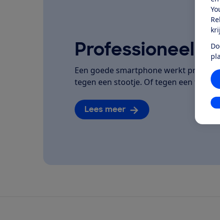
Yo
Re
kr
Professioneel ge
Do
pl
Een goede smartphone werkt prettig, h
tegen een stootje. Of tegen een flinke 
In
Lees meer