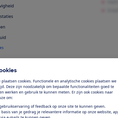
vigheid
staties
len
uid
les
k toegang tot deze test?
ookies
Word lid
 plaatsen cookies. Functionele en analytische cookies plaatsen we
tijd. Deze zijn noodzakelijk om bepaalde functionaliteiten goed te
ten werken en gebruik te kunnen meten. Er zijn ook cookies naar
Al lid? Log in
uze om:
 gebruikservaring of feedback op onze site te kunnen geven.
 basis van je gedrag je relevantere informatie op onze website, a
 via e-mails te kunnen geven.