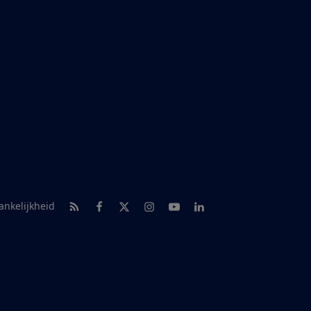
RSS-feed nieuws
Facebook
Twitter
Instagram
Youtube
LinkedIn
ankelijkheid