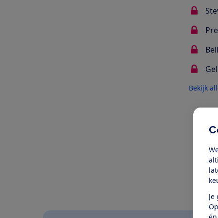
Ste
Pre
Bel
Gel
Bekijk al
Oo
C
We
al
la
ke
Je
Op
én