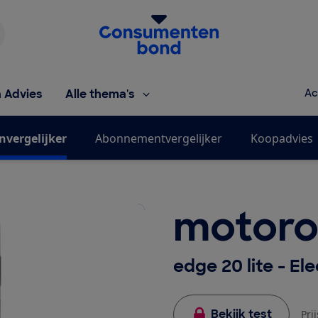
Homepage van de Consumentenbond
h Advies
Alle thema's
Ac
nvergelijker
Abonnementvergelijker
Koopadvies
motoro
edge 20 lite - El
Bekijk test
Pri