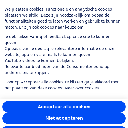
Download de app
We plaatsen cookies. Functionele en analytische cookies
plaatsen we altijd. Deze zijn noodzakelijk om bepaalde
functionaliteiten goed te laten werken en gebruik te kunnen
meten. Er zijn ook cookies naar keuze om:
Alles over de
Consumentenbond-
Je gebruikservaring of feedback op onze site te kunnen
app
geven.
Op basis van je gedrag je relevantere informatie op onze
website, app én via e-mails te kunnen geven.
Algemene Voorwaarden
Privacyverklaring
YouTube-video’s te kunnen bekijken.
Cookiebeleid
Privacyvoorkeuren
Wijzigen & opzeggen
Relevante aanbiedingen van de Consumentenbond op
Toegankelijkheid
andere sites te krijgen.
RSS-feed nieuws
Facebook
Twitter
Instagram
Youtube
LinkedIn
Door op ‘Accepteer alle cookies’ te klikken ga je akkoord met
het plaatsen van deze cookies.
Meer over cookies.
12.901
consumenten
beoordelen de Consumentenbond
met gemiddeld
een
8,4
Accepteer alle cookies
Niet accepteren