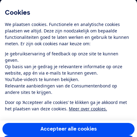
Cookies
Download de app
We plaatsen cookies. Functionele en analytische cookies
plaatsen we altijd. Deze zijn noodzakelijk om bepaalde
functionaliteiten goed te laten werken en gebruik te kunnen
meten. Er zijn ook cookies naar keuze om:
Alles over de
Consumentenbond-
Je gebruikservaring of feedback op onze site te kunnen
app
geven.
Op basis van je gedrag je relevantere informatie op onze
website, app én via e-mails te kunnen geven.
Algemene Voorwaarden
Privacyverklaring
YouTube-video’s te kunnen bekijken.
Cookiebeleid
Privacyvoorkeuren
Wijzigen & opzeggen
Relevante aanbiedingen van de Consumentenbond op
Toegankelijkheid
andere sites te krijgen.
RSS-feed nieuws
Facebook
Twitter
Instagram
Youtube
LinkedIn
Door op ‘Accepteer alle cookies’ te klikken ga je akkoord met
het plaatsen van deze cookies.
Meer over cookies.
12.901
consumenten
beoordelen de Consumentenbond
met gemiddeld
een
8,4
Accepteer alle cookies