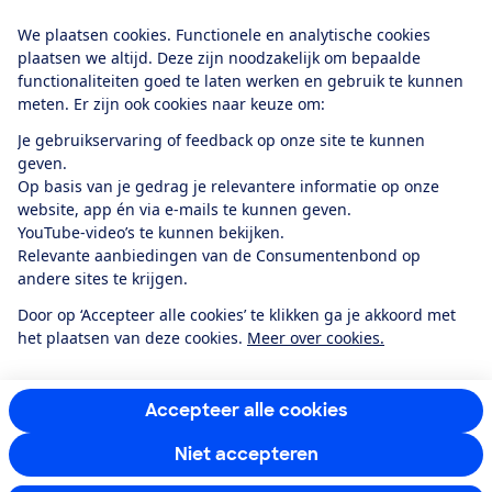
Download de app
We plaatsen cookies. Functionele en analytische cookies
plaatsen we altijd. Deze zijn noodzakelijk om bepaalde
functionaliteiten goed te laten werken en gebruik te kunnen
meten. Er zijn ook cookies naar keuze om:
Alles over de
Consumentenbond-
Je gebruikservaring of feedback op onze site te kunnen
app
geven.
Op basis van je gedrag je relevantere informatie op onze
website, app én via e-mails te kunnen geven.
Algemene Voorwaarden
Privacyverklaring
YouTube-video’s te kunnen bekijken.
Cookiebeleid
Privacyvoorkeuren
Wijzigen & opzeggen
Relevante aanbiedingen van de Consumentenbond op
Toegankelijkheid
andere sites te krijgen.
RSS-feed nieuws
Facebook
Twitter
Instagram
Youtube
LinkedIn
Door op ‘Accepteer alle cookies’ te klikken ga je akkoord met
het plaatsen van deze cookies.
Meer over cookies.
12.901
consumenten
beoordelen de Consumentenbond
met gemiddeld
een
8,4
Accepteer alle cookies
Niet accepteren