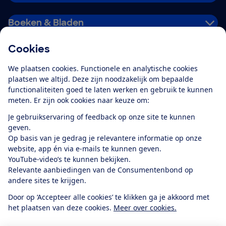
Boeken & Bladen
Cookies
Download de app
We plaatsen cookies. Functionele en analytische cookies
plaatsen we altijd. Deze zijn noodzakelijk om bepaalde
functionaliteiten goed te laten werken en gebruik te kunnen
meten. Er zijn ook cookies naar keuze om:
Alles over de
Consumentenbond-
Je gebruikservaring of feedback op onze site te kunnen
app
geven.
Op basis van je gedrag je relevantere informatie op onze
website, app én via e-mails te kunnen geven.
Algemene Voorwaarden
Privacyverklaring
YouTube-video’s te kunnen bekijken.
Cookiebeleid
Privacyvoorkeuren
Wijzigen & opzeggen
Relevante aanbiedingen van de Consumentenbond op
Toegankelijkheid
andere sites te krijgen.
RSS-feed nieuws
Facebook
Twitter
Instagram
Youtube
LinkedIn
Door op ‘Accepteer alle cookies’ te klikken ga je akkoord met
het plaatsen van deze cookies.
Meer over cookies.
12.901
consumenten
beoordelen de Consumentenbond
met gemiddeld
een
8,4