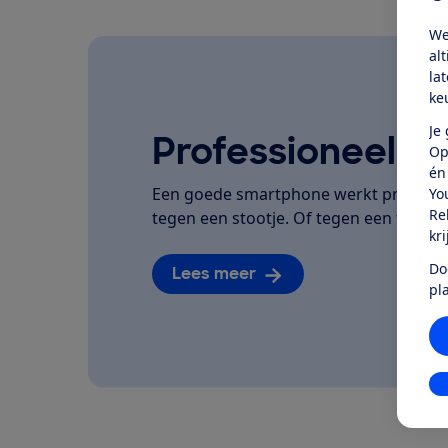
We
al
la
ke
Je
Professioneel ge
Op
én
Een goede smartphone werkt prettig, h
Yo
Re
tegen een stootje. Of tegen een flinke 
kr
Do
Lees meer
pl
In