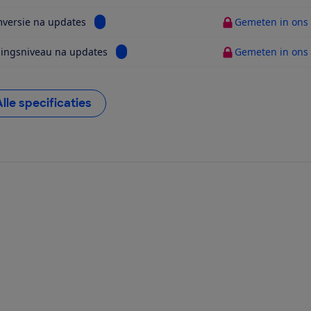
Bekijk informatie voor Systeemversie na updat
versie na updates
Gemeten in ons t
Bekijk informatie voor Beveiligingsniveau
gingsniveau na updates
Gemeten in ons t
Alle specificaties