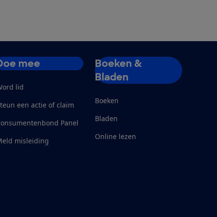
Doe mee
Boeken &
Bladen
ord lid
Boeken
teun een actie of claim
Bladen
Consumentenbond Panel
Online lezen
eld misleiding