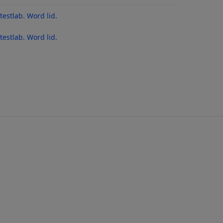
es
estlab. Word lid.
 na updates
estlab. Word lid.