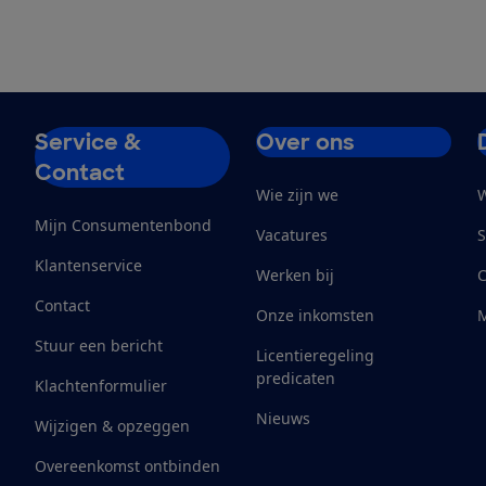
Service &
Over ons
Contact
Wie zijn we
W
Mijn Consumentenbond
Vacatures
S
Klantenservice
Werken bij
Contact
Onze inkomsten
M
Stuur een bericht
Licentieregeling
predicaten
Klachtenformulier
Nieuws
Wijzigen & opzeggen
Overeenkomst ontbinden