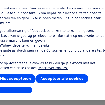
 plaatsen cookies. Functionele en analytische cookies plaatsen we
tijd. Deze zijn noodzakelijk om bepaalde functionaliteiten goed te
ten werken en gebruik te kunnen meten. Er zijn ook cookies naar
uze om:
 gebruikservaring of feedback op onze site te kunnen geven.
test
 basis van je gedrag je relevantere informatie op onze website, a
 via e-mails te kunnen geven.
eeft een goede batterij, en kan
uTube-video’s te kunnen bekijken.
levante aanbiedingen van de Consumentenbond op andere sites t
regenbui...
ijgen.
or op ‘Accepteer alle cookies’ te klikken ga je akkoord met het
aatsen van deze cookies.
Meer over cookies.
Niet accepteren
Accepteer alle cookies
stellingen aanpassen