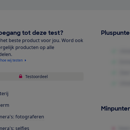
oegang tot deze test?
Pluspunt
het beste product voor jou. Word ook
ergelijk producten op alle
delen.
 hoe wij testen
Testoordeel
terij
herm
Minpunte
era's: fotograferen
era's: selfies