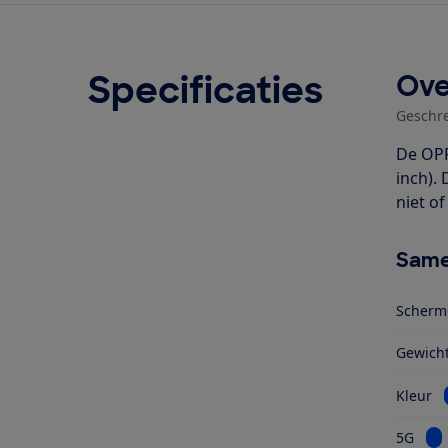
Specificaties
Ove
Geschr
De OPP
inch).
niet of
Same
Scherm
Gewich
Kleur
Bek
5G