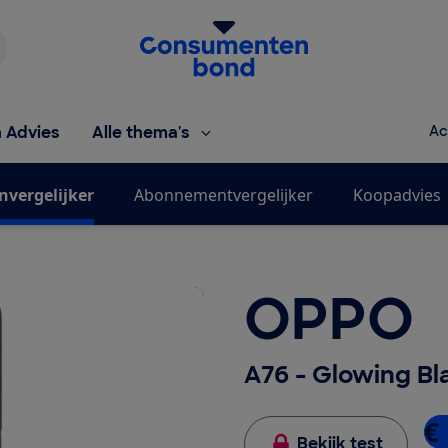
Homepage van de Consumentenbond
h Advies
Alle thema's
Ac
nvergelijker
Abonnementvergelijker
Koopadvies
OPPO
A76 - Glowing Bl
€
Bekijk test