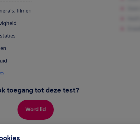
era's: filmen
vigheid
staties
len
uid
les
k toegang tot deze test?
Word lid
Al lid? Log in
ookies