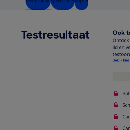
Testresultaat
Specificaties
Prijzen
Testresultaat
Ook t
Ontdek 
lid en v
testoor
Bekijk hier
Bat
Sc
Cam
Cam