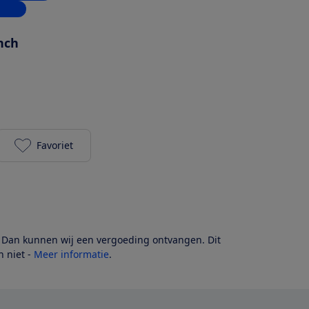
inkel
inch
Favoriet
OPPO A76 - Glowing Black toevoegen aan je favori
? Dan kunnen wij een vergoeding ontvangen. Dit
 niet -
Meer informatie
.