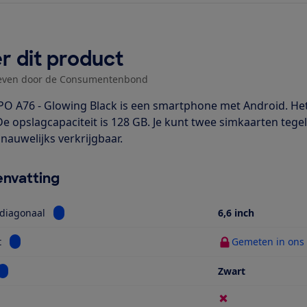
r dit product
even door de Consumentenbond
O A76 - Glowing Black is een smartphone met Android. Het
 De opslagcapaciteit is 128 GB. Je kunt twee simkaarten te
 nauwelijks verkrijgbaar.
nvatting
Bekijk informatie voor Schermdiagonaal
diagonaal
6,6 inch
Bekijk informatie voor Gewicht
t
Gemeten in ons t
Bekijk informatie voor Kleur
Zwart
ijk informatie voor 5G