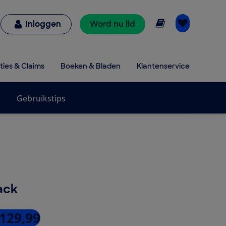
Online lezen
Inloggen
Word nu lid
ties & Claims
Boeken & Bladen
Klantenservice
Gebruikstips
ack
 129,99