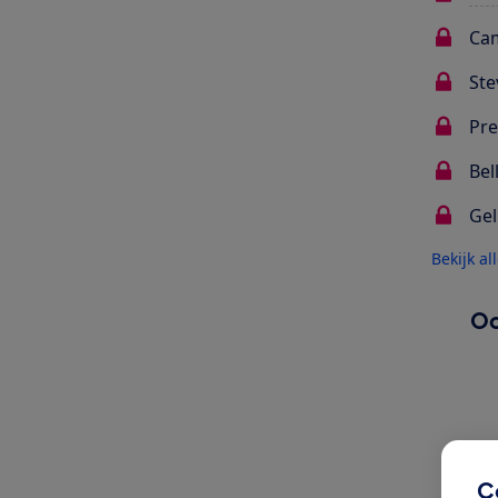
Cam
Ste
Pre
Bel
Gel
Bekijk al
Oo
C