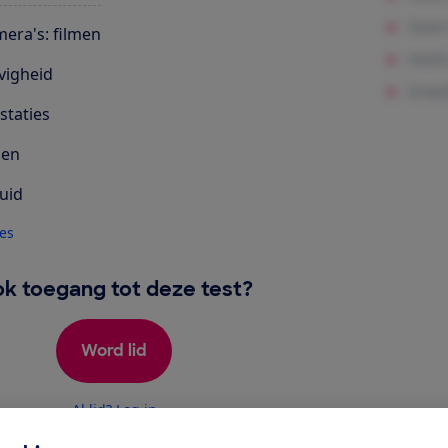
era's: filmen
vigheid
staties
len
uid
les
k toegang tot deze test?
Word lid
Al lid? Log in