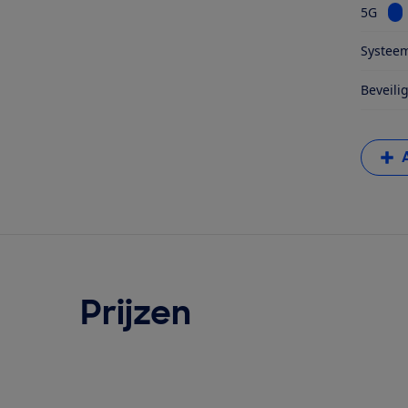
Bek
5G
Systeem
Beveili
Prijzen