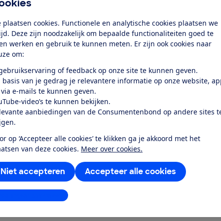
ookies
 plaatsen cookies. Functionele en analytische cookies plaatsen we
tijd. Deze zijn noodzakelijk om bepaalde functionaliteiten goed te
ten werken en gebruik te kunnen meten. Er zijn ook cookies naar
uze om:
test
 gebruikservaring of feedback op onze site te kunnen geven.
 basis van je gedrag je relevantere informatie op onze website, a
 via e-mails te kunnen geven.
eeft een goede batterij, en kan
uTube-video’s te kunnen bekijken.
regenbui...
levante aanbiedingen van de Consumentenbond op andere sites t
ijgen.
or op ‘Accepteer alle cookies’ te klikken ga je akkoord met het
aatsen van deze cookies.
Meer over cookies.
Niet accepteren
Accepteer alle cookies
stellingen aanpassen