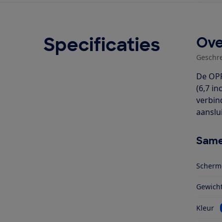
Specificaties
Ove
Geschr
De OPP
(6,7 i
verbin
aanslu
Same
Scherm
Gewich
Kleur