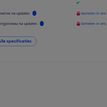
ijk informatie voor 5G
Bekijk informatie voor Systeemversie na updat
versie na updates
Gemeten in ons t
Bekijk informatie voor Beveiligingsniveau
gingsniveau na updates
Gemeten in ons t
Alle specificaties