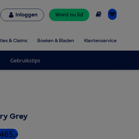
Online lezen
Inloggen
Word nu lid
ties & Claims
Boeken & Bladen
Klantenservice
Gebruikstips
ery Grey
465,-