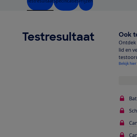
Testresultaat
Specificaties
Prijzen
Testresultaat
Ook t
Ontdek 
lid en v
testoor
Bekijk hier
Bat
Sc
Cam
Cam