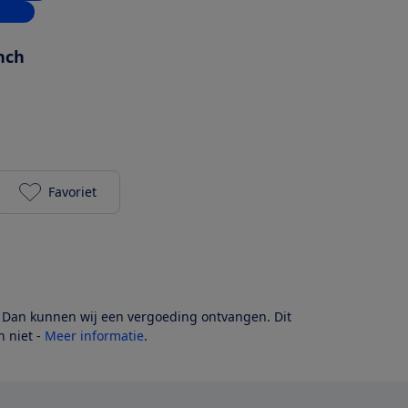
inkel
inch
Favoriet
OPPO Reno10 5G - Silvery Grey toevoegen aan je f
? Dan kunnen wij een vergoeding ontvangen. Dit
 niet -
Meer informatie
.