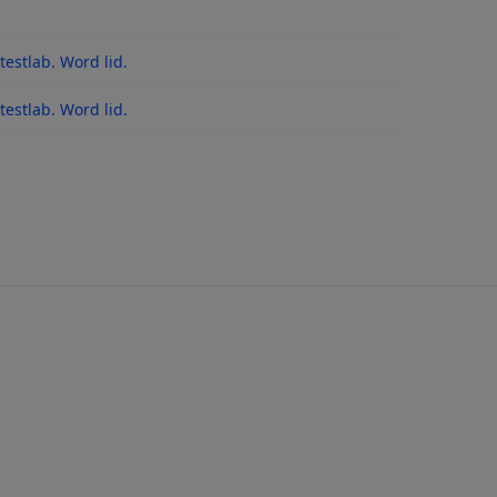
es
estlab. Word lid.
 na updates
estlab. Word lid.