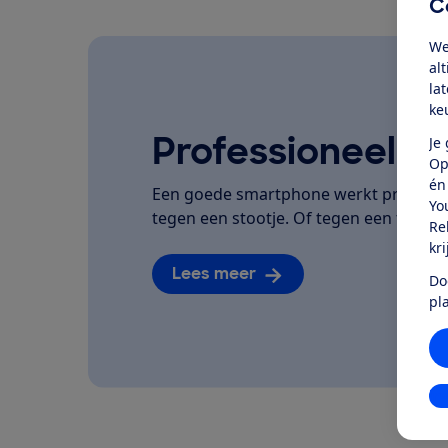
C
We
al
la
ke
Professioneel ge
Je
Op
én
Een goede smartphone werkt prettig, h
Yo
tegen een stootje. Of tegen een flinke 
Re
kr
Lees meer
Do
pl
In