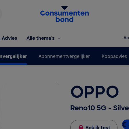
Homepage van de Consumentenbond
h Advies
Alle thema's
Ac
nvergelijker
Abonnementvergelijker
Koopadvies
OPPO
Reno10 5G - Silv
€ 
Bekijk test