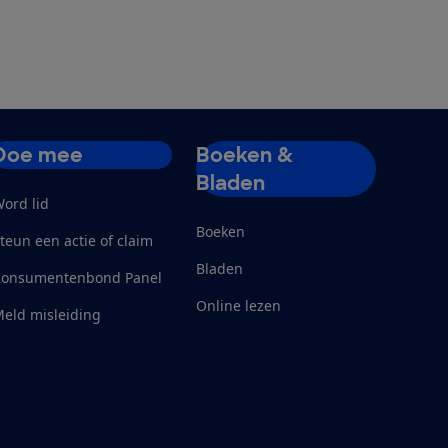
Doe mee
Boeken &
Bladen
ord lid
Boeken
teun een actie of claim
Bladen
Consumentenbond Panel
Online lezen
eld misleiding