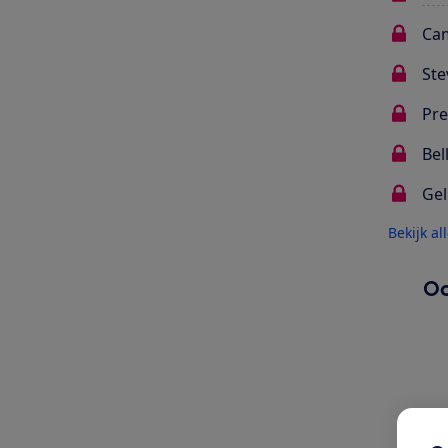
Cam
Ste
Pre
Bel
Gel
Bekijk al
Oo