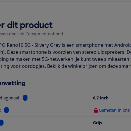
r dit product
even door de Consumentenbond
O Reno10 5G - Silvery Grey is een smartphone met Android
nch). Deze smartphone is voorzien van stereoluidsprekers. De
ding te maken met 5G-netwerken. Je kunt twee simkaarten t
iting voor oordopjes. Bekijk de winkelprijzen om deze sma
nvatting
Bekijk informatie voor Schermdiagonaal
diagonaal
6,7 inch
Bekijk informatie voor Gewicht
t
Gemeten in ons t
Bekijk informatie voor Kleur
Grijs