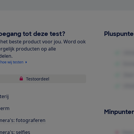
oegang tot deze test?
Pluspunt
het beste product voor jou. Word ook
ergelijk producten op alle
delen.
 hoe wij testen
Testoordeel
terij
herm
Minpunte
era's: fotograferen
era's: selfies