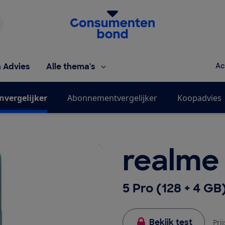
Homepage van de Consumentenbond
h Advies
Alle thema's
Ac
nvergelijker
Abonnementvergelijker
Koopadvies
realme
5 Pro (128 + 4 GB
Bekijk test
Pri