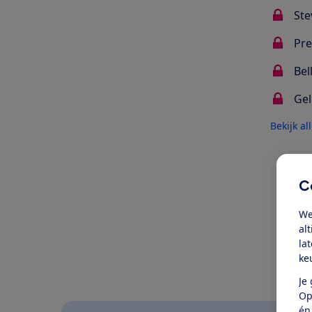
Ste
Pre
Bel
Gel
Bekijk al
Oo
C
We
al
la
ke
Je
Op
én