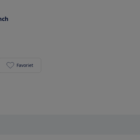
inch
Favoriet
realme 5 Pro (128 + 4 GB) - Crystal Green toevoegen