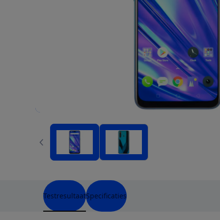
Testresultaat
Specificaties