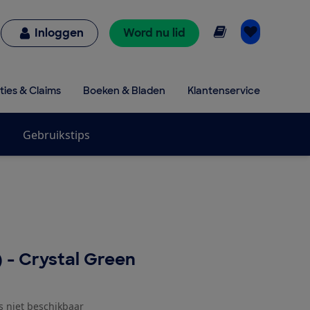
Online lezen
Inloggen
Word nu lid
ties & Claims
Boeken & Bladen
Klantenservice
Gebruikstips
) - Crystal Green
js niet beschikbaar