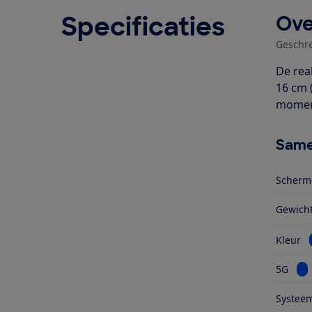
Specificaties
Ove
Geschr
De rea
16 cm 
moment
Same
Scherm
Gewich
Kleur
Bek
5G
Systeem