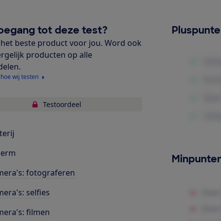
oegang tot deze test?
Pluspunt
het beste product voor jou. Word ook
ergelijk producten op alle
delen.
 hoe wij testen
Testoordeel
terij
herm
Minpunte
era's: fotograferen
era's: selfies
era's: filmen