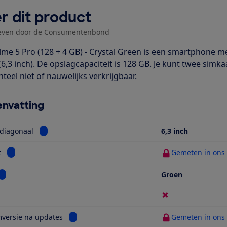
r dit product
even door de Consumentenbond
lme 5 Pro (128 + 4 GB) - Crystal Green is een smartphone m
(6,3 inch). De opslagcapaciteit is 128 GB. Je kunt twee simk
eel niet of nauwelijks verkrijgbaar.
nvatting
Bekijk informatie voor Schermdiagonaal
diagonaal
6,3 inch
Bekijk informatie voor Gewicht
t
Gemeten in ons t
Bekijk informatie voor Kleur
Groen
ijk informatie voor 5G
Bekijk informatie voor Systeemversie na updat
versie na updates
Gemeten in ons t