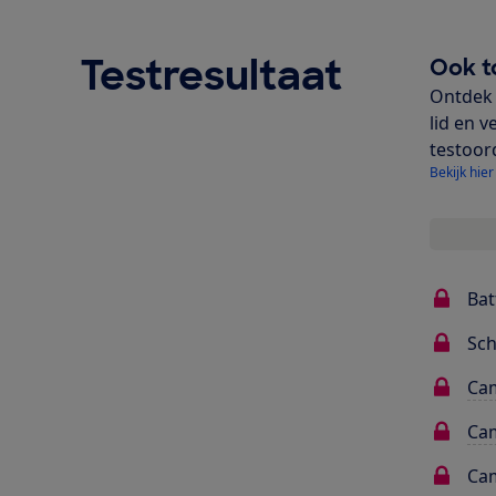
Testresultaat
Ook t
Ontdek 
lid en v
testoor
Bekijk hier
Bat
Sc
Cam
Cam
Cam