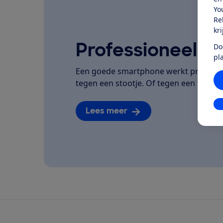
Yo
Re
kr
Professioneel ge
Do
pl
Een goede smartphone werkt prettig, h
tegen een stootje. Of tegen een flinke 
In
Lees meer