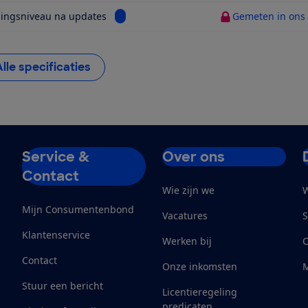
Bekijk informatie voor Beveiligingsniveau
gingsniveau na updates
Gemeten in ons t
Alle specificaties
Service &
Over ons
Contact
Wie zijn we
W
Mijn Consumentenbond
Vacatures
S
Klantenservice
Werken bij
Contact
Onze inkomsten
M
Stuur een bericht
Licentieregeling
predicaten