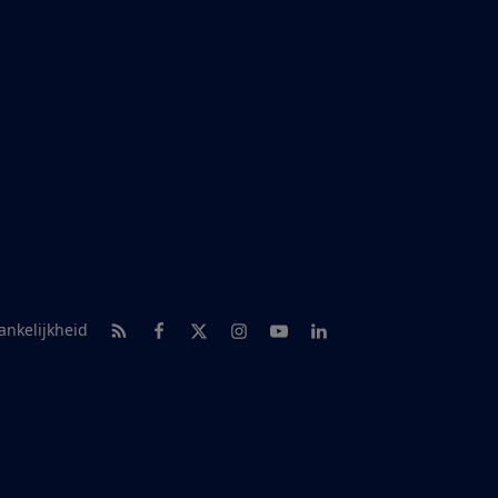
RSS-feed nieuws
Facebook
Twitter
Instagram
Youtube
LinkedIn
ankelijkheid