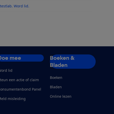
 na updates
estlab. Word lid.
Doe mee
Boeken &
Bladen
ord lid
Boeken
teun een actie of claim
Bladen
Consumentenbond Panel
Online lezen
eld misleiding