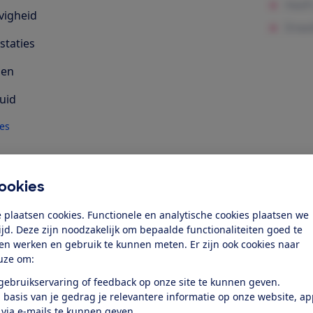
vigheid
staties
len
uid
les
k toegang tot deze test?
ookies
Word lid
 plaatsen cookies. Functionele en analytische cookies plaatsen we
tijd. Deze zijn noodzakelijk om bepaalde functionaliteiten goed te
ten werken en gebruik te kunnen meten. Er zijn ook cookies naar
Al lid? Log in
uze om:
 gebruikservaring of feedback op onze site te kunnen geven.
 basis van je gedrag je relevantere informatie op onze website, a
 via e-mails te kunnen geven.