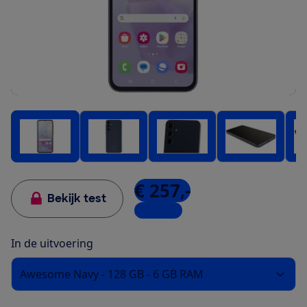
€ 257,-
Bekijk test
3 winkels
In de uitvoering
Awesome Navy - 128 GB - 6 GB RAM