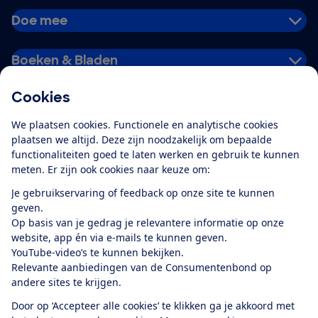
Doe mee
Boeken & Bladen
Cookies
Download de app
We plaatsen cookies. Functionele en analytische cookies
plaatsen we altijd. Deze zijn noodzakelijk om bepaalde
functionaliteiten goed te laten werken en gebruik te kunnen
meten. Er zijn ook cookies naar keuze om:
Alles over de
Consumentenbond-
Je gebruikservaring of feedback op onze site te kunnen
app
geven.
Op basis van je gedrag je relevantere informatie op onze
website, app én via e-mails te kunnen geven.
Algemene Voorwaarden
Privacyverklaring
YouTube-video’s te kunnen bekijken.
Cookiebeleid
Privacyvoorkeuren
Wijzigen & opzeggen
Relevante aanbiedingen van de Consumentenbond op
Toegankelijkheid
andere sites te krijgen.
RSS-feed nieuws
Facebook
Twitter
Instagram
Youtube
LinkedIn
Door op ‘Accepteer alle cookies’ te klikken ga je akkoord met