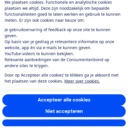
We plaatsen cookies. Functionele en analytische cookies
plaatsen we altijd. Deze zijn noodzakelijk om bepaalde
functionaliteiten goed te laten werken en gebruik te kunnen
meten. Er zijn ook cookies naar keuze om:
Alles over de
Consumentenbond-
Je gebruikservaring of feedback op onze site te kunnen
app
geven.
Op basis van je gedrag je relevantere informatie op onze
website, app én via e-mails te kunnen geven.
Algemene Voorwaarden
Privacyverklaring
YouTube-video’s te kunnen bekijken.
Cookiebeleid
Privacyvoorkeuren
Wijzigen & opzeggen
Relevante aanbiedingen van de Consumentenbond op
Toegankelijkheid
andere sites te krijgen.
RSS-feed nieuws
Facebook
Twitter
Instagram
Youtube
LinkedIn
Door op ‘Accepteer alle cookies’ te klikken ga je akkoord met
het plaatsen van deze cookies.
Meer over cookies.
12.901
consumenten
beoordelen de Consumentenbond
met gemiddeld
een
8,4
Accepteer alle cookies
Niet accepteren
Instellingen aanpassen