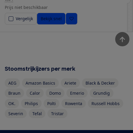
Prijs niet beschikbaar
Vergelijk
Bekijk snel
Stoomstrijkijzers per merk
AEG
Amazon Basics
Ariete
Black & Decker
Braun
Calor
Domo
Emerio
Grundig
OK.
Philips
Polti
Rowenta
Russell Hobbs
Severin
Tefal
Tristar