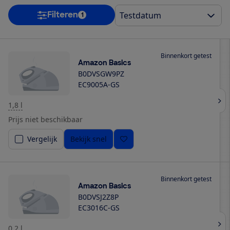
Filteren
1
Binnenkort getest
Amazon Basics
B0DVSGW9PZ
EC9005A-GS
1,8 l
Prijs niet beschikbaar
Vergelijk
Bekijk snel
Binnenkort getest
Amazon Basics
B0DVSJ2Z8P
‎EC3016C-GS
0,2 l