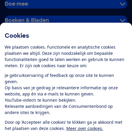
Doe mee
Boeken & Bladen
Cookies
Download de app
We plaatsen cookies. Functionele en analytische cookies
plaatsen we altijd. Deze zijn noodzakelijk om bepaalde
functionaliteiten goed te laten werken en gebruik te kunnen
meten. Er zijn ook cookies naar keuze om:
Alles over de
Consumentenbond-
Je gebruikservaring of feedback op onze site te kunnen
app
geven.
Op basis van je gedrag je relevantere informatie op onze
website, app én via e-mails te kunnen geven.
Algemene Voorwaarden
Privacyverklaring
YouTube-video’s te kunnen bekijken.
Cookiebeleid
Privacyvoorkeuren
Wijzigen & opzeggen
Relevante aanbiedingen van de Consumentenbond op
Toegankelijkheid
andere sites te krijgen.
RSS-feed nieuws
Facebook
Twitter
Instagram
Youtube
LinkedIn
Door op ‘Accepteer alle cookies’ te klikken ga je akkoord met
het plaatsen van deze cookies.
Meer over cookies.
12.901
consumenten
beoordelen de Consumentenbond
met gemiddeld