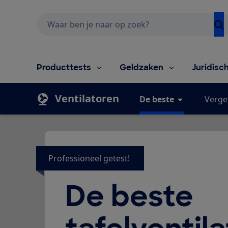
Zoeken
Producttests
Geldzaken
Juridisc
Ventilatoren
De beste
Vergel
Professioneel getest!
De beste