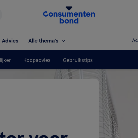
Homepage van de Consumentenbond
h Advies
Alle thema's
Ac
ijker
Koopadvies
Gebruikstips