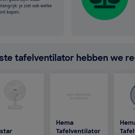
langrijk: je ziet ook welke
kunt kopen.
te tafelventilator hebben we r
Hema
Hem
Tafelventilator
Tafel
istar