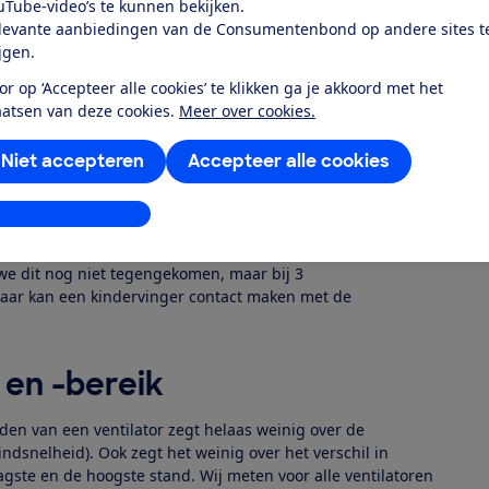
uTube-video’s te kunnen bekijken.
levante aanbiedingen van de Consumentenbond op andere sites t
ntileren, geluid, gebruiksgemak, constructie,
ijgen.
eiligheid. Lees meer over hoe wij
or op ‘Accepteer alle cookies’ te klikken ga je akkoord met het
aatsen van deze cookies.
Meer over cookies.
Niet accepteren
Accepteer alle cookies
stest
stellingen aanpassen
wachten dat een ventilator veilig is. Daarom worden
r onze veiligheidstest komen bestraft met aftrekpunten. Bij
n we dit nog niet tegengekomen, maar bij 3
 Daar kan een kindervinger contact maken met de
 en -bereik
den van een ventilator zegt helaas weinig over de
ndsnelheid). Ook zegt het weinig over het verschil in
agste en de hoogste stand. Wij meten voor alle ventilatoren