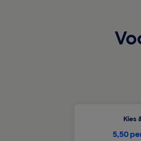
Vo
Kies 
€
5,50
pe