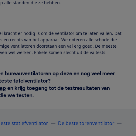
p alle standen die ze hebben.
 kracht er nodig is om de ventilator om te laten vallen. Dat
nks en rechts van het apparaat. We noteren alle schade die
mmige ventilatoren doorstaan een val erg goed. De meeste
en wel werken. Enkele komen slecht uit de valtests.
en bureauventilatoren op deze en nog veel meer
este tafelventilator?
hap
en krijg toegang tot de testresultaten van
die we testen.
este statiefventilator
―
De beste torenventilator
―