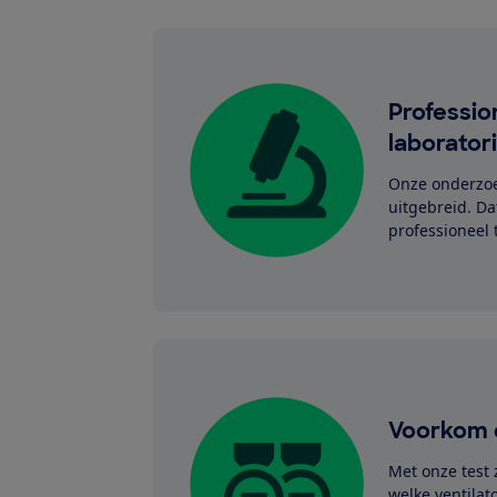
Professio
laborator
Onze onderzoek
uitgebreid. Da
professioneel 
Voorkom 
Met onze test 
welke ventilat