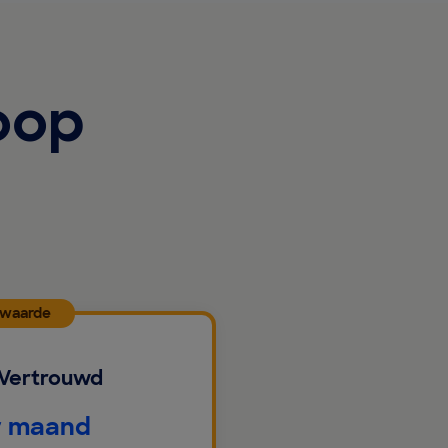
oop
 waarde
 Vertrouwd
r maand