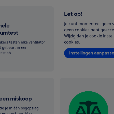
Let op!
Je kunt momenteel geen vi
nele
geen cookies hebt geaccep
iumtest
Wijzig dan je cookie inst
cookies.
ers testen elke ventilator
t gebeurt in een
Instellingen aanpass
testlab.
een miskoop
zie je in één oogopslag
oren goed zijn. Maar