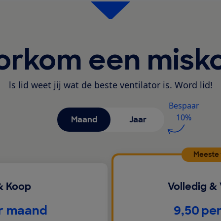
orkom een misk
ls lid weet jij wat de beste ventilator is. Word lid!
Bespaar
10%
Maand
Jaar
Meeste
& Koop
Volledig &
€
r maand
9,50
pe