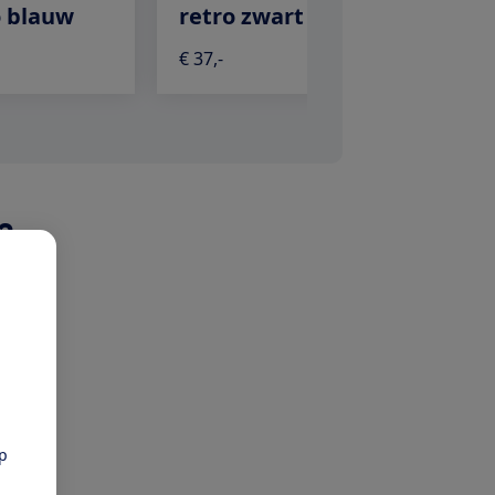
o blauw
retro zwart
F400 Wi
€ 37,-
€ 50,-
?
pp