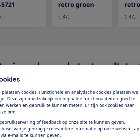
-5721
retro groen
retr
2,-
€ 37,-
€ 37,-
Benieuwd naar de testresultaten
ookies
Word lid
 plaatsen cookies. Functionele en analytische cookies plaatsen we
tijd. Deze zijn noodzakelijk om bepaalde functionaliteiten goed te
Bekijk direct de testresultaten en voorkom een miskoop.
ten werken en gebruik te kunnen meten. Er zijn ook cookies naar
uze om:
Of log in als lid
 gebruikservaring of feedback op onze site te kunnen geven.
 basis van je gedrag je relevantere informatie op onze website, a
e test
 via e-mails te kunnen geven.