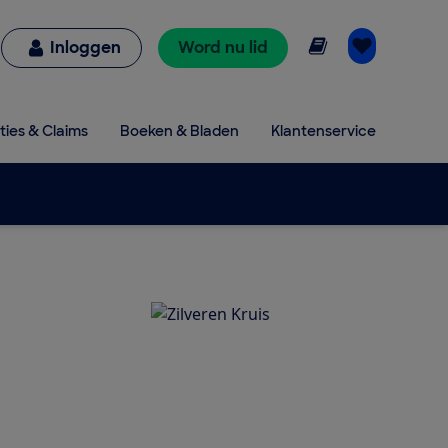
Online lezen
Inloggen
Word nu lid
ties & Claims
Boeken & Bladen
Klantenservice