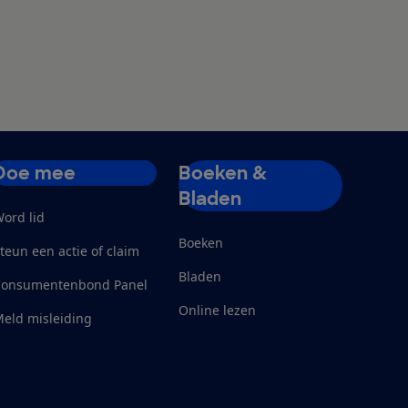
Doe mee
Boeken &
Bladen
ord lid
Boeken
teun een actie of claim
Bladen
Consumentenbond Panel
Online lezen
eld misleiding