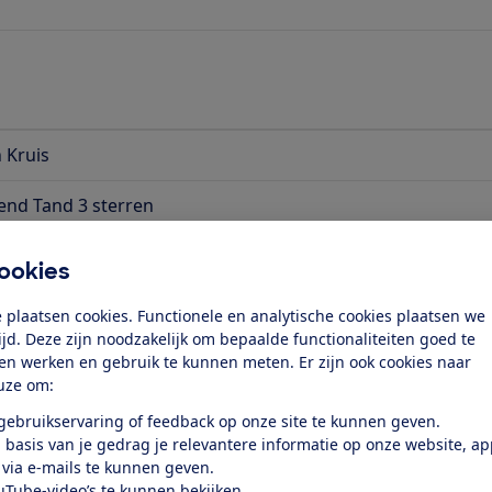
n Kruis
end Tand 3 sterren
ookies
 plaatsen cookies. Functionele en analytische cookies plaatsen we
tijd. Deze zijn noodzakelijk om bepaalde functionaliteiten goed te
ten werken en gebruik te kunnen meten. Er zijn ook cookies naar
uze om:
 gebruikservaring of feedback op onze site te kunnen geven.
 zie je waar je wel/niet voor verzekerd
 basis van je gedrag je relevantere informatie op onze website, a
 via e-mails te kunnen geven.
 hoe uitgebreider de dekking is.
uTube-video’s te kunnen bekijken.