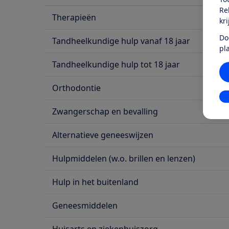
Re
Therapieën
kr
Do
Tandheelkundige hulp vanaf 18 jaar
pl
Tandheelkundige hulp tot 18 jaar
Orthodontie
In
Zwangerschap en bevalling
Alternatieve geneeswijzen
Hulpmiddelen (w.o. brillen en lenzen)
Hulp in het buitenland
Geneesmiddelen
Huisarts en ziekenhuiszorg