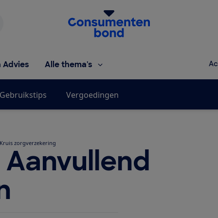
Homepage van de Consumentenbond
h Advies
Alle thema's
Ac
Gebruikstips
Vergoedingen
 Kruis zorgverzekering
s Aanvullend
n