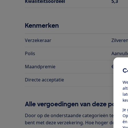
Kwaliteitsoordeel
5,3
Kenmerken
Verzekeraar
Zilvere
Polis
Aanvull
Maandpremie
€ 43,75
C
Directe acceptatie
We
al
la
ke
Alle vergoedingen van deze polis
Je
Door op de onderstaande categorieën te klikken,
Op
én
bent met deze verzekering. Hoe hoger de score,
Yo