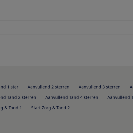
nd 1 ster
Aanvullend 2 sterren
Aanvullend 3 sterren
A
end Tand 2 sterren
Aanvullend Tand 4 sterren
Aanvullend 
rg & Tand 1
Start Zorg & Tand 2