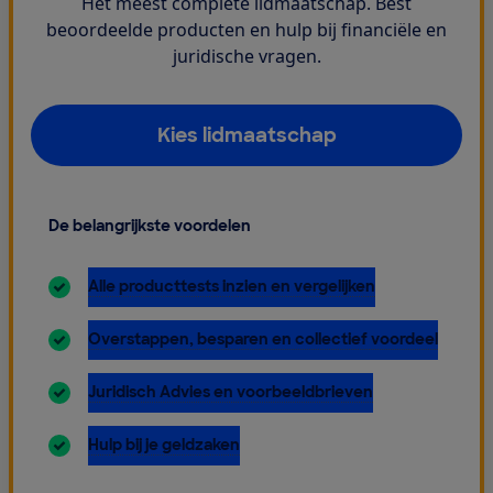
Het meest complete lidmaatschap. Best
beoordeelde producten en hulp bij financiële en
juridische vragen.
Kies lidmaatschap
De belangrijkste voordelen
inbegrepen:
Alle producttests inzien en vergelijken
inbegrepen:
Overstappen, besparen en collectief voordeel
inbegrepen:
Juridisch Advies en voorbeeldbrieven
inbegrepen:
Hulp bij je geldzaken