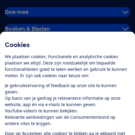
Doe mee
Boeken & Bladen
Cookies
Download de app
We plaatsen cookies. Functionele en analytische cookies
plaatsen we altijd. Deze zijn noodzakelijk om bepaalde
functionaliteiten goed te laten werken en gebruik te kunnen
meten. Er zijn ook cookies naar keuze om:
Alles over de
Consumentenbond-
Je gebruikservaring of feedback op onze site te kunnen
app
geven.
Op basis van je gedrag je relevantere informatie op onze
website, app én via e-mails te kunnen geven.
Algemene Voorwaarden
Privacyverklaring
YouTube-video’s te kunnen bekijken.
Cookiebeleid
Privacyvoorkeuren
Wijzigen & opzeggen
Relevante aanbiedingen van de Consumentenbond op
Toegankelijkheid
andere sites te krijgen.
RSS-feed nieuws
Facebook
Twitter
Instagram
Youtube
LinkedIn
Door op ‘Accepteer alle cookies’ te klikken ga je akkoord met