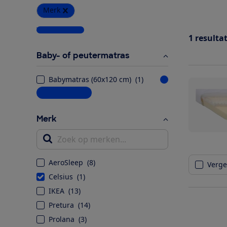
Merk
Wis alle filters
1
resulta
Baby- of peutermatras
Babymatras (60x120 cm)
(
1
)
Meer informatie
Merk
Zoek op merken...
AeroSleep
(
8
)
Vergel
Celsius
(
1
)
IKEA
(
13
)
Pretura
(
14
)
Prolana
(
3
)