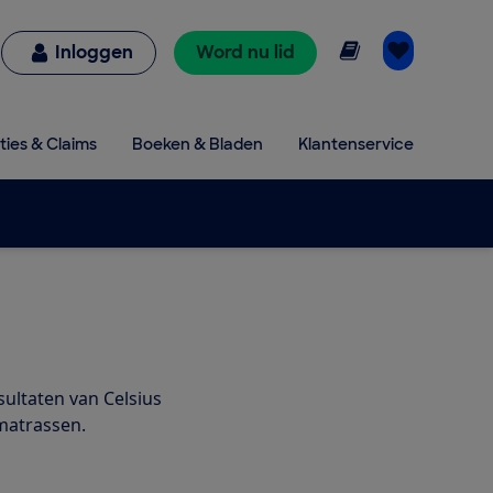
Online lezen
Inloggen
Word nu lid
ties & Claims
Boeken & Bladen
Klantenservice
sultaten van Celsius
matrassen.