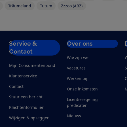
Träumeland
Tutum
Zzzoo (ABZ)
Service &
Over ons
Contact
Wie zijn we
W
Mijn Consumentenbond
Vacatures
S
Klantenservice
Werken bij
Contact
Onze inkomsten
M
Stuur een bericht
Licentieregeling
predicaten
Klachtenformulier
Nieuws
Wijzigen & opzeggen