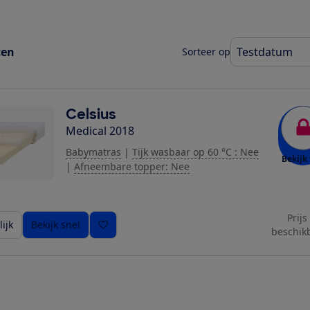
ten
Sorteer op
Celsius
Medical 2018
Babymatras
|
Tijk wasbaar op 60 °C : Nee
Bekijk 
|
Afneembare topper: Nee
Prijs
ijk
Bekijk snel
beschik