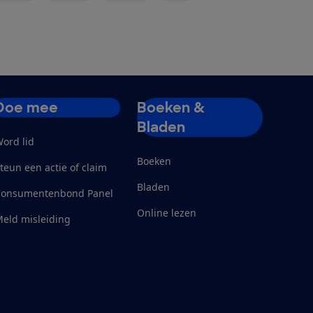
Doe mee
Boeken &
Bladen
ord lid
Boeken
teun een actie of claim
Bladen
Consumentenbond Panel
Online lezen
eld misleiding