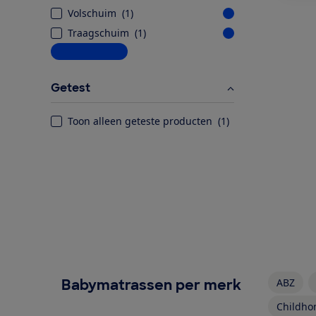
Volschuim
(
1
)
Traagschuim
(
1
)
Meer informatie
Getest
Toon alleen geteste producten
(
1
)
Babymatrassen per merk
ABZ
Childh