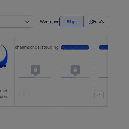
Weergave
Lijst
Foto's
Lichaamsondersteuning
Vochtventilatie
Luchtventilatie
test
 niet
baar