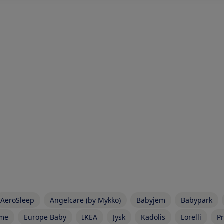
AeroSleep
Angelcare (by Mykko)
Babyjem
Babypark
ome
Europe Baby
IKEA
Jysk
Kadolis
Lorelli
Pr