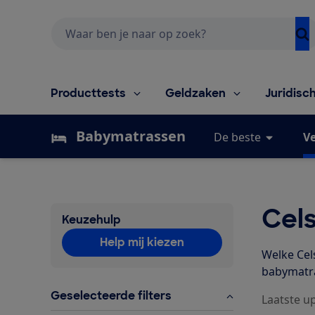
Zoeken
Producttests
Geldzaken
Juridisc
Babymatrassen
De beste
Ve
Cel
Keuzehulp
Help mij kiezen
Welke Cels
babymatra
Geselecteerde filters
Laatste up