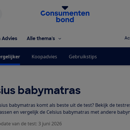
Homepage van de Consumentenbond
h Advies
Alle thema's
Ac
rgelijker
Koopadvies
Gebruikstips
sius babymatras
ius babymatras komt als beste uit de test? Bekijk de testre
ssen en vergelijk de Celsius babymatras met andere baby
date van de test: 3 juni 2026