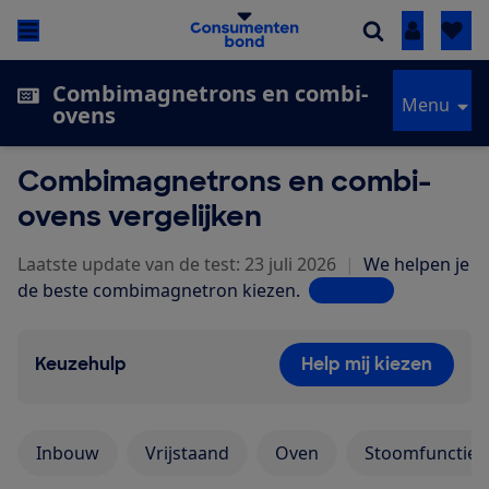
Inloggen
Combimagnetrons en combi-
Menu
ovens
Combimagnetrons en combi-
ovens vergelijken
Laatste update van de test: 23 juli 2026
|
We helpen je
de beste combimagnetron kiezen.
Lees meer
Keuzehulp
Help mij kiezen
Inbouw
Vrijstaand
Oven
Stoomfunctie