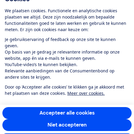
Download de app
We plaatsen cookies. Functionele en analytische cookies
plaatsen we altijd. Deze zijn noodzakelijk om bepaalde
functionaliteiten goed te laten werken en gebruik te kunnen
meten. Er zijn ook cookies naar keuze om:
Alles over de
Consumentenbond-
Je gebruikservaring of feedback op onze site te kunnen
app
geven.
Op basis van je gedrag je relevantere informatie op onze
website, app én via e-mails te kunnen geven.
Algemene Voorwaarden
Privacyverklaring
YouTube-video’s te kunnen bekijken.
Cookiebeleid
Privacyvoorkeuren
Wijzigen & opzeggen
Relevante aanbiedingen van de Consumentenbond op
Toegankelijkheid
andere sites te krijgen.
RSS-feed nieuws
Facebook
Twitter
Instagram
Youtube
LinkedIn
Door op ‘Accepteer alle cookies’ te klikken ga je akkoord met
het plaatsen van deze cookies.
Meer over cookies.
12.901
consumenten
beoordelen de Consumentenbond
met gemiddeld
een
8,4
Accepteer alle cookies
Niet accepteren