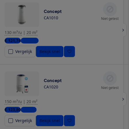
Concept
CA1010
Niet getest
130 m³/u
|
20 m²
€ 121,74
2 winkels
Vergelijk
Bekijk snel
Concept
CA1020
Niet getest
150 m³/u
|
20 m²
€ 123,80
1 winkel
Vergelijk
Bekijk snel