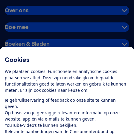
Over ons
Doe mee
Boeken & Bladen
Cookies
Download de app
We plaatsen cookies. Functionele en analytische cookies
plaatsen we altijd. Deze zijn noodzakelijk om bepaalde
functionaliteiten goed te laten werken en gebruik te kunnen
meten. Er zijn ook cookies naar keuze om:
Alles over de
Consumentenbond-
Je gebruikservaring of feedback op onze site te kunnen
app
geven.
Op basis van je gedrag je relevantere informatie op onze
website, app én via e-mails te kunnen geven.
Algemene Voorwaarden
Privacyverklaring
YouTube-video’s te kunnen bekijken.
Cookiebeleid
Privacyvoorkeuren
Wijzigen & opzeggen
Relevante aanbiedingen van de Consumentenbond op
Toegankelijkheid