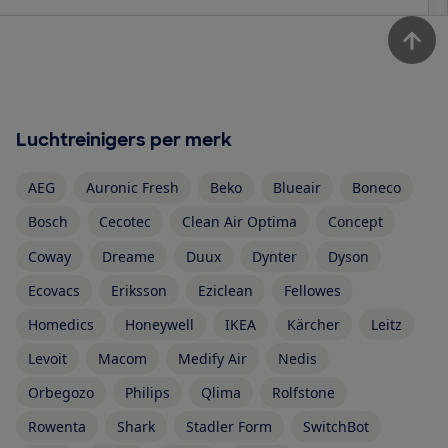
Luchtreinigers per merk
AEG
Auronic Fresh
Beko
Blueair
Boneco
Bosch
Cecotec
Clean Air Optima
Concept
Coway
Dreame
Duux
Dynter
Dyson
Ecovacs
Eriksson
Eziclean
Fellowes
Homedics
Honeywell
IKEA
Kärcher
Leitz
Levoit
Macom
Medify Air
Nedis
Orbegozo
Philips
Qlima
Rolfstone
Rowenta
Shark
Stadler Form
SwitchBot