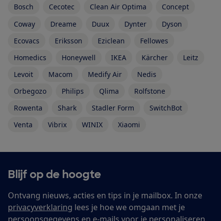
Bosch
Cecotec
Clean Air Optima
Concept
Coway
Dreame
Duux
Dynter
Dyson
Ecovacs
Eriksson
Eziclean
Fellowes
Homedics
Honeywell
IKEA
Kärcher
Leitz
Levoit
Macom
Medify Air
Nedis
Orbegozo
Philips
Qlima
Rolfstone
Rowenta
Shark
Stadler Form
SwitchBot
Venta
Vibrix
WINIX
Xiaomi
Blijf op de hoogte
Ontvang nieuws, acties en tips in je mailbox. In onze
privacyverklaring
lees je hoe we omgaan met je
persoonsgegevens en e-mails voor je personaliseren.