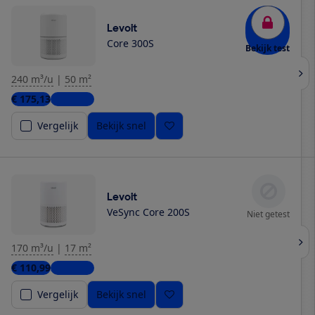
Levoit
Core 300S
Bekijk test
240 m³/u
|
50 m²
€ 175,13
2 winkels
Vergelijk
Bekijk snel
Levoit
VeSync Core 200S
Niet getest
170 m³/u
|
17 m²
€ 110,99
2 winkels
Vergelijk
Bekijk snel