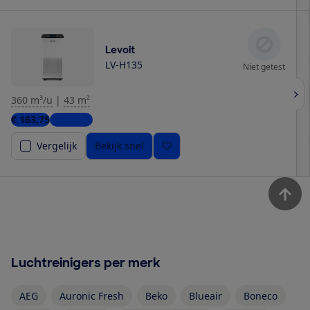
Levoit
LV-H135
Niet getest
360 m³/u
|
43 m²
€ 163,75
2 winkels
Vergelijk
Bekijk snel
Luchtreinigers per merk
AEG
Auronic Fresh
Beko
Blueair
Boneco