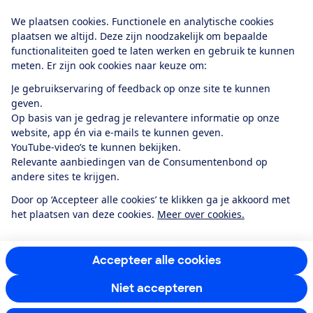
Download de app
We plaatsen cookies. Functionele en analytische cookies
plaatsen we altijd. Deze zijn noodzakelijk om bepaalde
functionaliteiten goed te laten werken en gebruik te kunnen
meten. Er zijn ook cookies naar keuze om:
Alles over de
Consumentenbond-
Je gebruikservaring of feedback op onze site te kunnen
app
geven.
Op basis van je gedrag je relevantere informatie op onze
website, app én via e-mails te kunnen geven.
Algemene Voorwaarden
Privacyverklaring
YouTube-video’s te kunnen bekijken.
Cookiebeleid
Privacyvoorkeuren
Wijzigen & opzeggen
Relevante aanbiedingen van de Consumentenbond op
Toegankelijkheid
andere sites te krijgen.
RSS-feed nieuws
Facebook
Twitter
Instagram
Youtube
LinkedIn
Door op ‘Accepteer alle cookies’ te klikken ga je akkoord met
het plaatsen van deze cookies.
Meer over cookies.
12.901
consumenten
beoordelen de Consumentenbond
met gemiddeld
een
8,4
Accepteer alle cookies
Niet accepteren