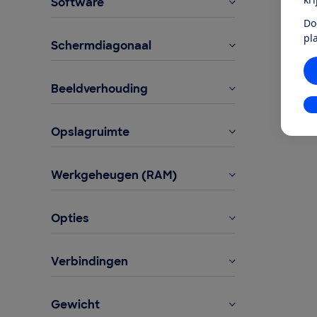
Software
Do
pl
Schermdiagonaal
Beeldverhouding
In
Opslagruimte
Werkgeheugen (RAM)
Opties
Verbindingen
Gewicht