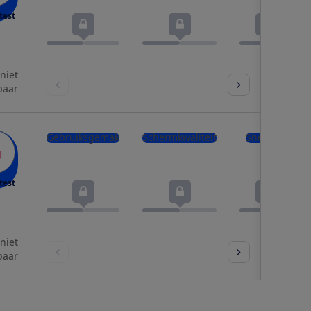
test
 niet
baar
Gebruiksgemak
Schermkwaliteit
Snelheid
test
 niet
baar