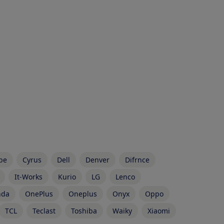
be
Cyrus
Dell
Denver
Difrnce
It-Works
Kurio
LG
Lenco
da
OnePlus
Oneplus
Onyx
Oppo
TCL
Teclast
Toshiba
Waiky
Xiaomi