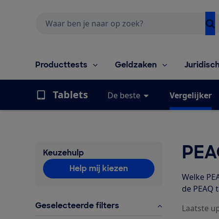
Zoeken
Producttests
Geldzaken
Juridisc
Tablets
De beste
Vergelijker
PEA
Keuzehulp
Help mij kiezen
Welke PEAQ
de PEAQ t
Geselecteerde filters
Laatste u