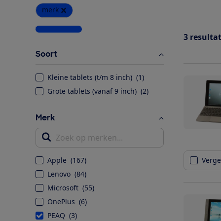
merk
Wis alle filters
3
resulta
Soort
Kleine tablets (t/m 8 inch)
(
1
)
Grote tablets (vanaf 9 inch)
(
2
)
Merk
Zoek op merken...
Apple
(
167
)
Vergel
Lenovo
(
84
)
Microsoft
(
55
)
OnePlus
(
6
)
PEAQ
(
3
)