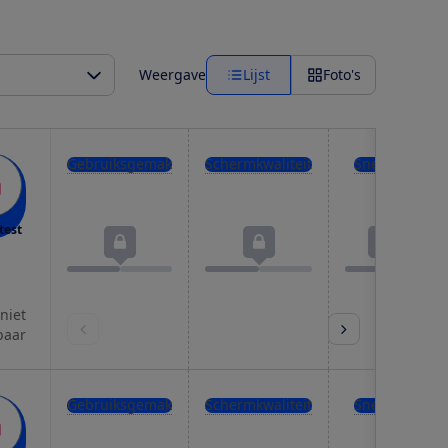
Weergave
Lijst
Foto's
Gebruiksgemak
Schermkwaliteit
Snelheid
test
 niet
baar
Gebruiksgemak
Schermkwaliteit
Snelheid