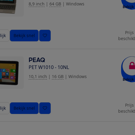
8,9 inch
|
64 GB
|
Windows
Bekijk 
Prijs
ijk
Bekijk snel
beschik
PEAQ
PET W1010 - 10NL
10,1 inch
|
16 GB
|
Windows
Bekijk 
Prijs
ijk
Bekijk snel
beschik