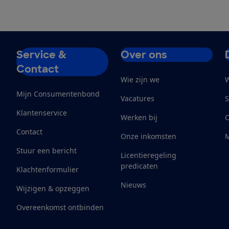
Service &
Over ons
Contact
Wie zijn we
W
Mijn Consumentenbond
Vacatures
S
Klantenservice
Werken bij
Contact
Onze inkomsten
M
Stuur een bericht
Licentieregeling
predicaten
Klachtenformulier
Nieuws
Wijzigen & opzeggen
Overeenkomst ontbinden