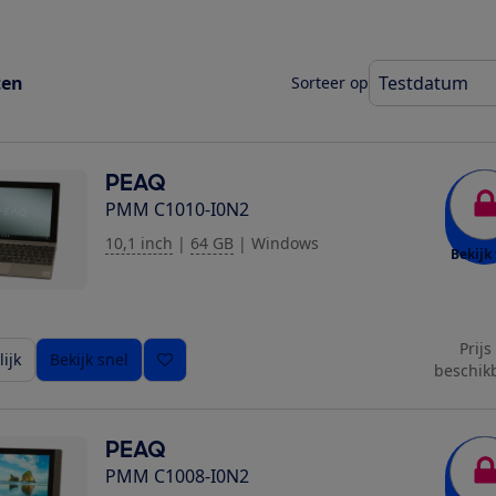
ten
Sorteer op
PEAQ
PMM C1010-I0N2
10,1 inch
|
64 GB
|
Windows
Bekijk 
Prijs
ijk
Bekijk snel
beschik
PEAQ
PMM C1008-I0N2