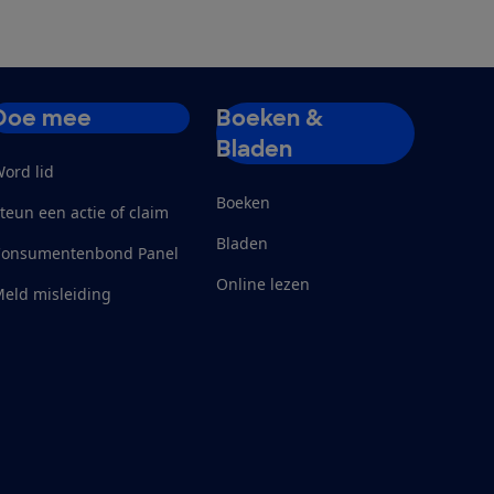
Doe mee
Boeken &
Bladen
ord lid
Boeken
teun een actie of claim
Bladen
Consumentenbond Panel
Online lezen
eld misleiding