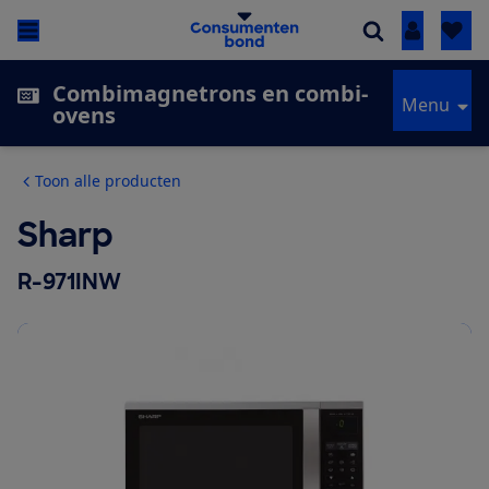
Inloggen
Combimagnetrons en combi-
Menu
ovens
Toon alle producten
Sharp
R-971INW