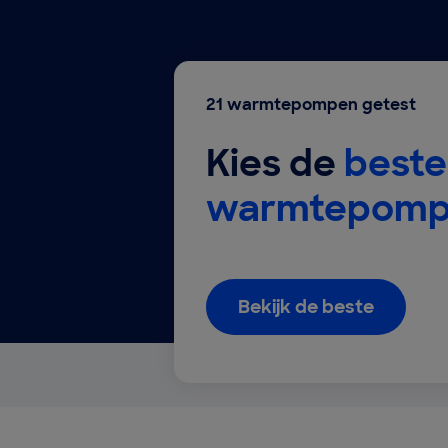
21 warmtepompen getest
Kies de
beste
warmtepom
Bekijk de beste