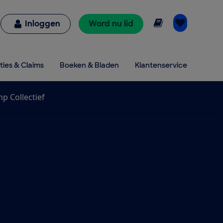
Online lezen
Inloggen
Word nu lid
ties & Claims
Boeken & Bladen
Klantenservice
 Collectief