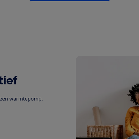
ief
et een warmtepomp.