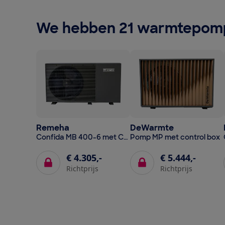
We hebben 21 warmtepomp
Remeha
DeWarmte
Confida MB 400-6 met Controlbox MB
Pomp MP met control box
€ 4.305,-
€ 5.444,-
Richtprijs
Richtprijs