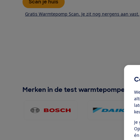
Scan je huis
Gratis Warmtepomp Scan. Je zit nog nergens aan vast.
C
Merken in de test warmtepompen
We
al
la
Bosch 120x60
Logo DAIK
ke
Je
Op
én