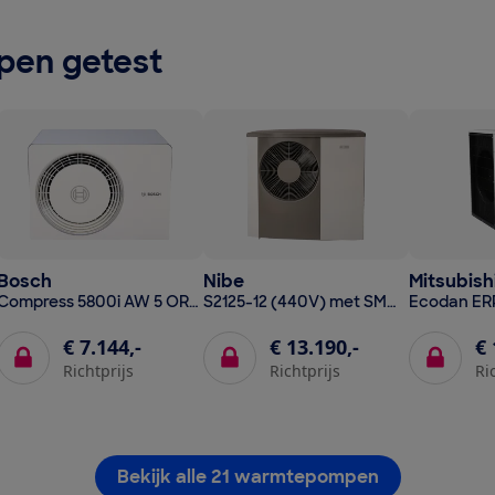
en getest
Bosch
Nibe
Mitsubishi
Compress 5800i AW 5 OR-S met Compress 5800i AW 12 E
S2125-12 (440V) met SMO 40
€ 7.144,-
€ 13.190,-
€ 
Richtprijs
Richtprijs
Ri
Bekijk alle 21 warmtepompen