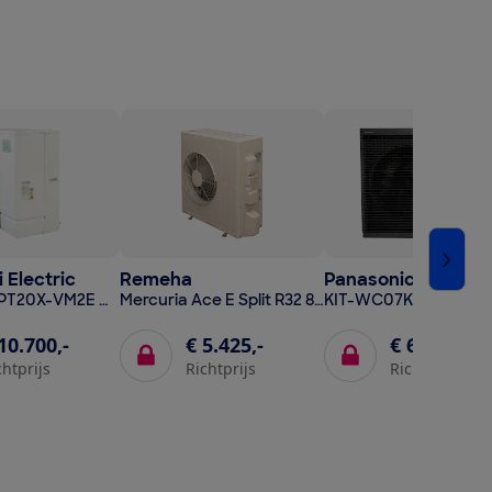
 Electric
Remeha
Panasonic
Ecodan ERPT20X-VM2E met PUZ-WZ60 VAA
Mercuria Ace E Split R32 8 MR (Mercuria Ace E Split R32 4,5-8 met AWHPR 8 R32 MR)
10.700,-
€ 5.425,-
€ 6.600,-
chtprijs
Richtprijs
Richtprijs