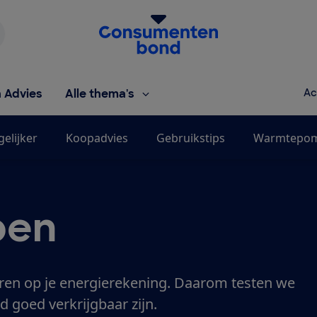
Homepage van de Consumentenbond
h Advies
Alle thema's
Ac
gelijker
Koopadvies
Gebruikstips
Warmtepomp
pen
ren op je energierekening. Daarom testen we
 goed verkrijgbaar zijn.