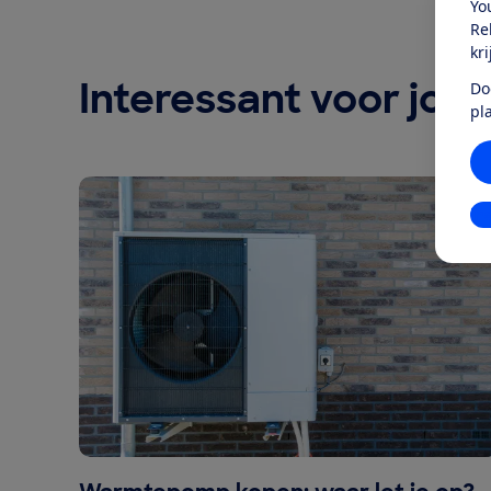
Yo
Re
kr
Interessant voor jou
Do
pl
In