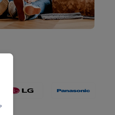
0x60
LG 120x60
Panasonic 120x60
pp