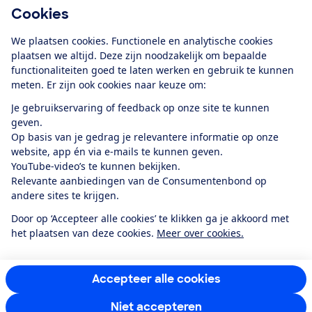
Cookies
Download de app
We plaatsen cookies. Functionele en analytische cookies
plaatsen we altijd. Deze zijn noodzakelijk om bepaalde
functionaliteiten goed te laten werken en gebruik te kunnen
meten. Er zijn ook cookies naar keuze om:
Alles over de
Consumentenbond-
Je gebruikservaring of feedback op onze site te kunnen
app
geven.
Op basis van je gedrag je relevantere informatie op onze
website, app én via e-mails te kunnen geven.
Algemene Voorwaarden
Privacyverklaring
YouTube-video’s te kunnen bekijken.
Cookiebeleid
Privacyvoorkeuren
Wijzigen & opzeggen
Relevante aanbiedingen van de Consumentenbond op
Toegankelijkheid
andere sites te krijgen.
RSS-feed nieuws
Facebook
Twitter
Instagram
Youtube
LinkedIn
Door op ‘Accepteer alle cookies’ te klikken ga je akkoord met
het plaatsen van deze cookies.
Meer over cookies.
12.901
consumenten
beoordelen de Consumentenbond
met gemiddeld
een
8,4
Accepteer alle cookies
Niet accepteren