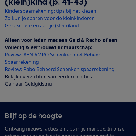
(klein)kind (p. 41-43)
Kinderspaarrekening: tips bij het kiezen
Zo kun je sparen voor de kleinkinderen
Geld schenken aan je (klein)kind
Alleen voor leden met een Geld & Recht- of een
Volledig & Vertrouwd-lidmaatschap:
Review: ABN AMRO Schenken met Beheer
Spaarrekening
Review: Rabo Beheerd Schenken spaarrekening
Bekijk overzichten van eerdere edities
Ga naar Geldgids.nu
Blijf op de hoogte
Ontvang nieuws, acties en tips in je mailbox. In onze