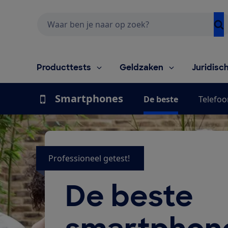
Zoeken
Producttests
Geldzaken
Juridisc
Smartphones
De beste
Telefoo
Professioneel getest!
De beste