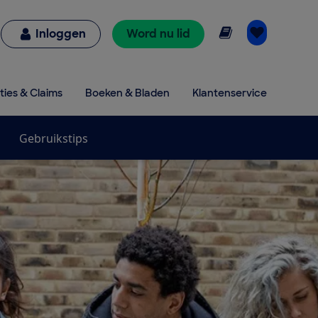
Online lezen
Inloggen
Word nu lid
ties & Claims
Boeken & Bladen
Klantenservice
Gebruikstips