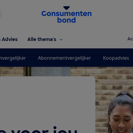
Homepage van de Consumentenbond
h Advies
Alle thema's
Ac
nvergelijker
Abonnementvergelijker
Koopadvies