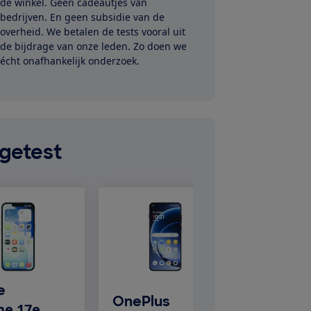
de winkel. Geen cadeautjes van
bedrijven. En geen subsidie van de
overheid. We betalen de tests vooral uit
de bijdrage van onze leden. Zo doen we
écht onafhankelijk onderzoek.
getest
e
OnePlus
Samsu
ne 17e