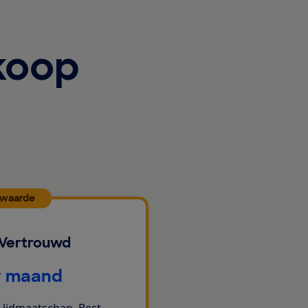
koop
 waarde
 Vertrouwd
r maand
 lidmaatschap. Best