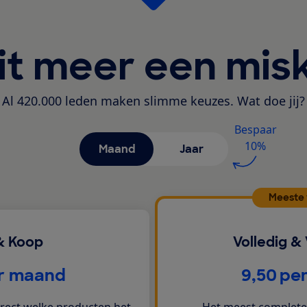
it meer een mis
Al 420.000 leden maken slimme keuzes. Wat doe jij?
Bespaar
10%
Maand
Jaar
Meeste
& Koop
Volledig &
€
r maand
9,50
pe
irect welke producten het
Het meest complete