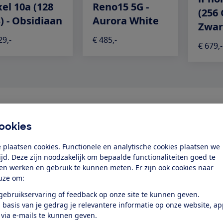
xel 10a (128
Reno15 5G -
(256 
) - Obsidiaan
Aurora White
Zwar
29,-
€ 485,-
€ 679,-
Benieuwd naar de testresultaten
ookies
 plaatsen cookies. Functionele en analytische cookies plaatsen we
Word lid
tijd. Deze zijn noodzakelijk om bepaalde functionaliteiten goed te
ten werken en gebruik te kunnen meten. Er zijn ook cookies naar
Bekijk direct de testresultaten en voorkom een miskoop.
uze om:
Of log in als lid
 gebruikservaring of feedback op onze site te kunnen geven.
 basis van je gedrag je relevantere informatie op onze website, a
 via e-mails te kunnen geven.