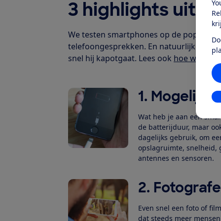
3 highlights uit d
Yo
Re
kr
We testen smartphones op de populairste
Do
telefoongesprekken. En natuurlijk teste
pl
snel hij kapotgaat. Lees ook
hoe wij sma
1. Mogelijkh
In
Wat heb je aan een smart
de batterijduur, maar oo
dagelijks gebruik, om ee
opslagruimte, snelheid, 
antennes en sensoren.
2. Fotograf
Even snel een foto of fi
dat steeds meer mensen 