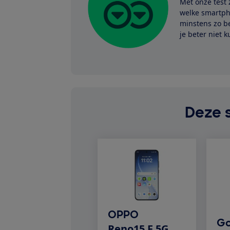
Met onze test 
welke smartph
minstens zo be
je beter niet 
Deze 
OPPO
Go
Reno15 F 5G