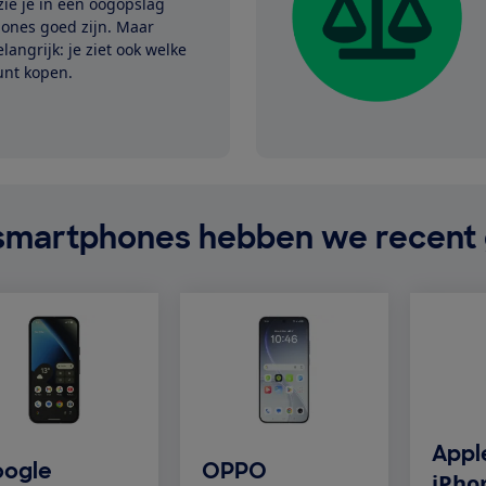
zie je in één oogopslag
ones goed zijn. Maar
langrijk: je ziet ook welke
kunt kopen.
smartphones hebben we recent 
Appl
ogle
OPPO
iPho