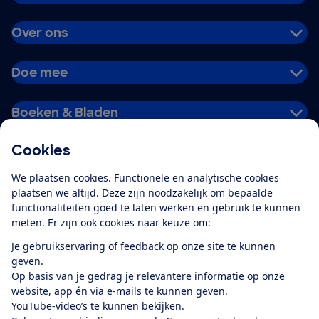
Over ons
Doe mee
Boeken & Bladen
Cookies
Download de app
We plaatsen cookies. Functionele en analytische cookies
plaatsen we altijd. Deze zijn noodzakelijk om bepaalde
functionaliteiten goed te laten werken en gebruik te kunnen
meten. Er zijn ook cookies naar keuze om:
Alles over de
Consumentenbond-
Je gebruikservaring of feedback op onze site te kunnen
app
geven.
Op basis van je gedrag je relevantere informatie op onze
website, app én via e-mails te kunnen geven.
Algemene Voorwaarden
Privacyverklaring
YouTube-video’s te kunnen bekijken.
Cookiebeleid
Privacyvoorkeuren
Wijzigen & opzeggen