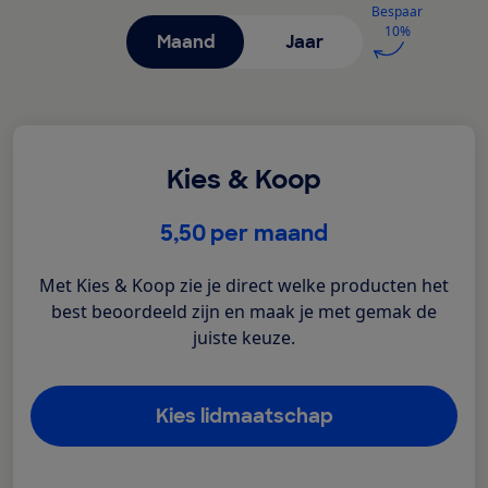
Bespaar
10%
Maand
Jaar
Kies & Koop
€
5,50
per maand
Met Kies & Koop zie je direct welke producten het
best beoordeeld zijn en maak je met gemak de
juiste keuze.
Kies lidmaatschap