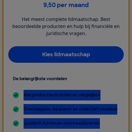
€
9,50
per maand
Het meest complete lidmaatschap. Best
beoordeelde producten en hulp bij financiële en
juridische vragen.
Kies lidmaatschap
De belangrijkste voordelen
inbegrepen:
Alle producttests inzien en vergelijken
inbegrepen:
Overstappen, besparen en collectief voordeel
inbegrepen:
Juridisch Advies en voorbeeldbrieven