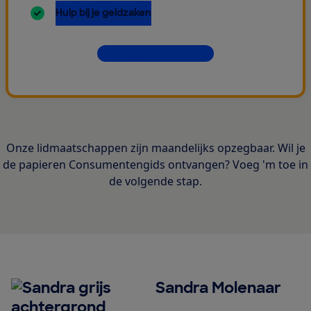
inbegrepen:
Hulp bij je geldzaken
Dit krijg je allemaal
Onze lidmaatschappen zijn maandelijks opzegbaar. Wil je
de papieren Consumentengids ontvangen? Voeg 'm toe in
de volgende stap.
Sandra Molenaar