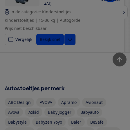
2/3)
in de categorie: Kinderstoeltjes
Kinderstoeltjes
|
15-36 kg
|
Autogordel
Prijs niet beschikbaar
Vergelijk
Bekijk snel
Autostoeltjes per merk
ABC Design
AVOVA
Apramo
Avionaut
Avova
Axkid
Baby Jogger
Babyauto
Babystyle
Babyzen Yoyo
Baier
BeSafe