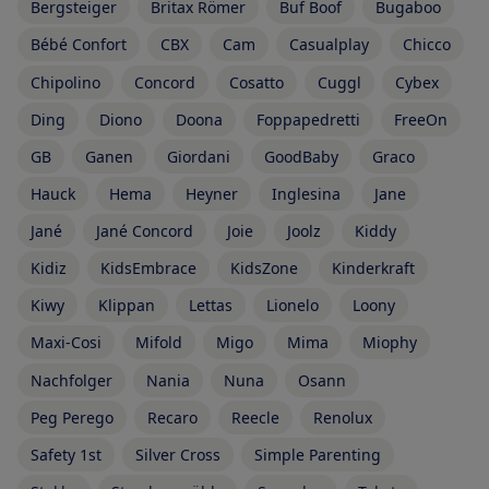
Bergsteiger
Britax Römer
Buf Boof
Bugaboo
Bébé Confort
CBX
Cam
Casualplay
Chicco
Chipolino
Concord
Cosatto
Cuggl
Cybex
Ding
Diono
Doona
Foppapedretti
FreeOn
GB
Ganen
Giordani
GoodBaby
Graco
Hauck
Hema
Heyner
Inglesina
Jane
Jané
Jané Concord
Joie
Joolz
Kiddy
Kidiz
KidsEmbrace
KidsZone
Kinderkraft
Kiwy
Klippan
Lettas
Lionelo
Loony
Maxi-Cosi
Mifold
Migo
Mima
Miophy
Nachfolger
Nania
Nuna
Osann
Peg Perego
Recaro
Reecle
Renolux
Safety 1st
Silver Cross
Simple Parenting