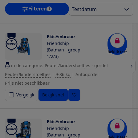
Filteren
1
KidsEmbrace
Friendship
(Batman - groep
Bekijk test
1/2/3)
in de categorie: Peuter/kinderstoeltjes - gordel
Peuter/kinderstoeltjes
|
9-36 kg
|
Autogordel
Prijs niet beschikbaar
Vergelijk
Bekijk snel
KidsEmbrace
Friendship
(Batman - groep
Bekijk test