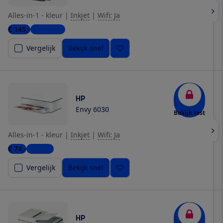
Alles-in-1 - kleur
|
Inkjet
|
Wifi: Ja
€ 145,-
10 winkels
Vergelijk
Bekijk snel
HP
Envy 6030
Bekijk test
Alles-in-1 - kleur
|
Inkjet
|
Wifi: Ja
€ 74,-
1 winkel
Vergelijk
Bekijk snel
HP