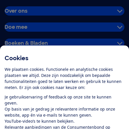
Over ons
Doe mee
Boeken & Bladen
Cookies
Download de app
We plaatsen cookies. Functionele en analytische cookies
plaatsen we altijd. Deze zijn noodzakelijk om bepaalde
functionaliteiten goed te laten werken en gebruik te kunnen
meten. Er zijn ook cookies naar keuze om:
Alles over de
Consumentenbond-
Je gebruikservaring of feedback op onze site te kunnen
app
geven.
Op basis van je gedrag je relevantere informatie op onze
website, app én via e-mails te kunnen geven.
Algemene Voorwaarden
Privacyverklaring
YouTube-video’s te kunnen bekijken.
Cookiebeleid
Privacyvoorkeuren
Wijzigen & opzeggen
Relevante aanbiedingen van de Consumentenbond op