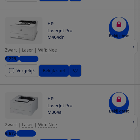
HP
Laserjet Pro
Bekijk test
M404dn
Zwart
|
Laser
|
Wifi: Nee
€ 229,-
2 winkels
Vergelijk
Bekijk snel
HP
LaserJet Pro
Bekijk test
M304a
Zwart
|
Laser
|
Wifi: Nee
€ 67,-
2 winkels