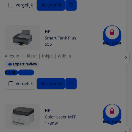
Vergelijk
Bekijk snel
HP
Smart Tank Plus
Bekijk test
555
Alles-in-1 - kleur
|
Inkjet
|
Wifi: Ja
Expert review
€ 249,-
1 winkel
Vergelijk
Bekijk snel
HP
Color Laser MFP
Bekijk test
178nw