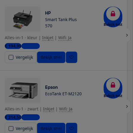
HP
Smart Tank Plus
Bekijk test
570
Alles-in-1 - kleur
|
Inkjet
|
Wifi: Ja
€ 194,99
6 winkels
Vergelijk
Bekijk snel
Epson
EcoTank ET-M2120
Bekijk test
Alles-in-1 - zwart
|
Inkjet
|
Wifi: Ja
€ 214,50
2 winkels
Vergelijk
Bekijk snel