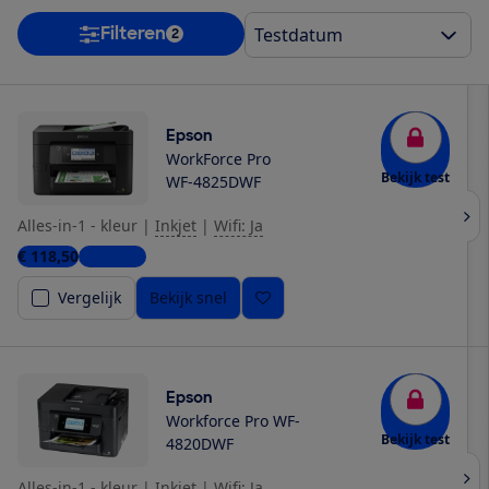
Filteren
2
Epson
WorkForce Pro
Bekijk test
WF-4825DWF
Alles-in-1 - kleur
|
Inkjet
|
Wifi: Ja
€ 118,50
5 winkels
Vergelijk
Bekijk snel
Epson
Workforce Pro WF-
Bekijk test
4820DWF
Alles-in-1 - kleur
|
Inkjet
|
Wifi: Ja