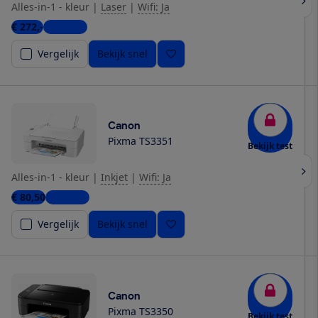
Alles-in-1 - kleur
|
Laser
|
Wifi: Ja
€ 272,-
2 winkels
Vergelijk
Bekijk snel
Canon
Pixma TS3351
Bekijk test
Alles-in-1 - kleur
|
Inkjet
|
Wifi: Ja
€ 80,50
3 winkels
Vergelijk
Bekijk snel
Canon
Pixma TS3350
Bekijk test