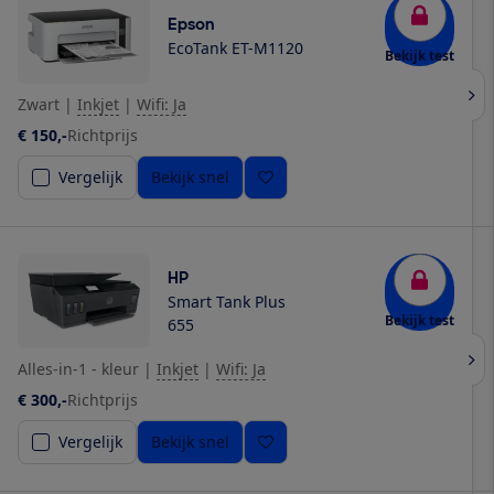
Epson
EcoTank ET-M1120
Bekijk test
Zwart
|
Inkjet
|
Wifi: Ja
€ 150,-
Richtprijs
Vergelijk
Bekijk snel
HP
Smart Tank Plus
Bekijk test
655
Alles-in-1 - kleur
|
Inkjet
|
Wifi: Ja
€ 300,-
Richtprijs
Vergelijk
Bekijk snel