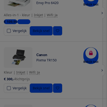
Envy Pro 6420
Bekijk test
Alles-in-1 - kleur
|
Inkjet
|
Wifi: Ja
€ 109,90
1 winkel
Vergelijk
Bekijk snel
Canon
Pixma TR150
Bekijk test
Kleur
|
Inkjet
|
Wifi: Ja
€ 300,-
Richtprijs
Vergelijk
Bekijk snel