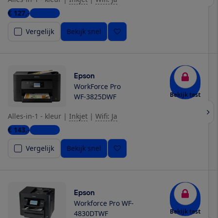
€ 127,-
3 winkels
Vergelijk
Bekijk snel
Epson
WorkForce Pro
Bekijk test
WF-3825DWF
Alles-in-1 - kleur
|
Inkjet
|
Wifi: Ja
€ 143,-
4 winkels
Vergelijk
Bekijk snel
Epson
Workforce Pro WF-
Bekijk test
4830DTWF