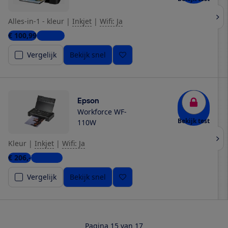
Alles-in-1 - kleur
|
Inkjet
|
Wifi: Ja
€ 100,99
1 winkel
Vergelijk
Bekijk snel
Epson
Workforce WF-
Bekijk test
110W
Kleur
|
Inkjet
|
Wifi: Ja
€ 206,-
7 winkels
Vergelijk
Bekijk snel
Pagina 15 van 17