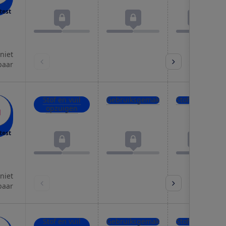
test
 niet
baar
Stof en vuil
Gebruiksgemak
Stofuitstoot
opzuigen
test
 niet
baar
Stof en vuil
Gebruiksgemak
Stofuitstoot