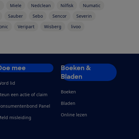
n
Miele
Nedclean
Nilfisk
Numatic
Sauber
Sebo
Sencor
Severin
onic
Veripart
Wisberg
livoo
Doe mee
Boeken &
Bladen
ord lid
Boeken
teun een actie of claim
Bladen
Consumentenbond Panel
Online lezen
eld misleiding