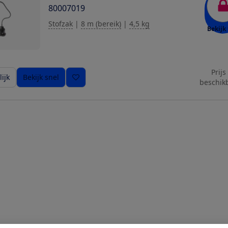
80007019
Stofzak
|
8 m (bereik)
|
4,5 kg
Bekijk 
Prijs
ijk
Bekijk snel
beschik
ziging toe