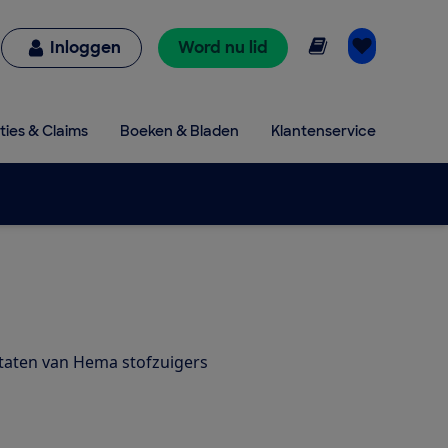
Online lezen
Inloggen
Word nu lid
ties & Claims
Boeken & Bladen
Klantenservice
ltaten van Hema stofzuigers