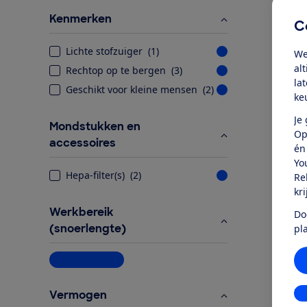
Kenmerken
C
Lichte stofzuiger
(
1
)
We
al
Rechtop op te bergen
(
3
)
la
Geschikt voor kleine mensen
(
2
)
ke
Je
Mondstukken en
Op
accessoires
én
Yo
Hepa-filter(s)
(
2
)
Re
kr
Werkbereik
Do
(snoerlengte)
pl
Meer informatie
In
Vermogen