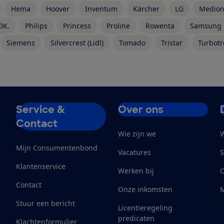
Hema
Hoover
Inventum
Kärcher
LG
Medio
OK.
Philips
Princess
Proline
Rowenta
Samsung
Siemens
Silvercrest (Lidl)
Tomado
Tristar
Turbotr
Service &
Over ons
Contact
Wie zijn we
W
Mijn Consumentenbond
Vacatures
S
Klantenservice
Werken bij
Contact
Onze inkomsten
M
Stuur een bericht
Licentieregeling
predicaten
Klachtenformulier