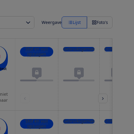
Weergave
Lijst
Foto's
Stof en vuil
Gebruiksgemak
Stofuitstoot
opzuigen
test
 niet
baar
Stof en vuil
Gebruiksgemak
Stofuitstoot
opzuigen