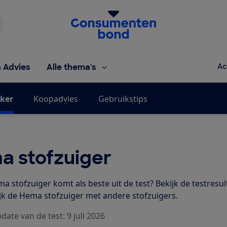
Homepage van de Consumentenbond
h Advies
Alle thema's
Ac
jker
Koopadvies
Gebruikstips
a stofzuiger
a stofzuiger komt als beste uit de test? Bekijk de testresu
ijk de Hema stofzuiger met andere stofzuigers.
date van de test: 9 juli 2026