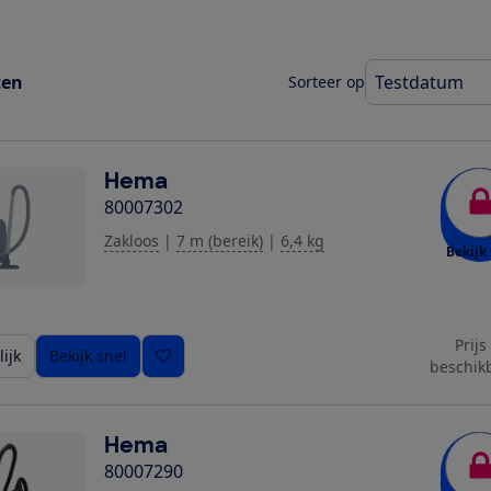
ten
Sorteer op
Hema
80007302
Zakloos
|
7 m (bereik)
|
6,4 kg
Bekijk 
Prijs
ijk
Bekijk snel
beschik
Hema
80007290