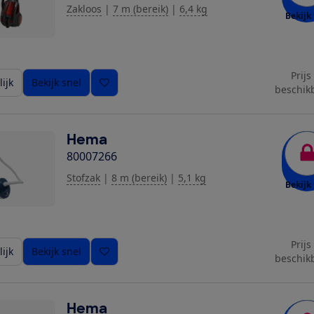
Zakloos
|
7 m (bereik)
|
6,4 kg
Bekijk 
Prijs
ijk
Bekijk snel
beschik
Hema
80007266
Stofzak
|
8 m (bereik)
|
5,1 kg
Bekijk 
Prijs
ijk
Bekijk snel
beschik
Hema