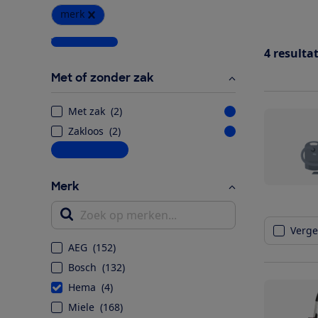
merk
Wis alle filters
4
resulta
Met of zonder zak
Met zak
(
2
)
Zakloos
(
2
)
Meer informatie
Merk
Zoek op merken...
Vergel
AEG
(
152
)
Bosch
(
132
)
Hema
(
4
)
Miele
(
168
)