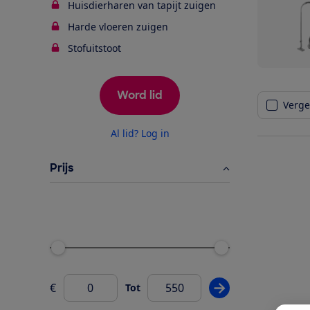
Huisdierharen van tapijt zuigen
Harde vloeren zuigen
Stofuitstoot
Word lid
Vergel
Al lid? Log in
Prijs
Ondergrens
Bovengrens
€
Tot
Pas prijsfilter wij
Van