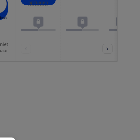
opzuigen
test
 niet
baar