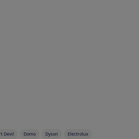
rt Devil
Domo
Dyson
Electrolux