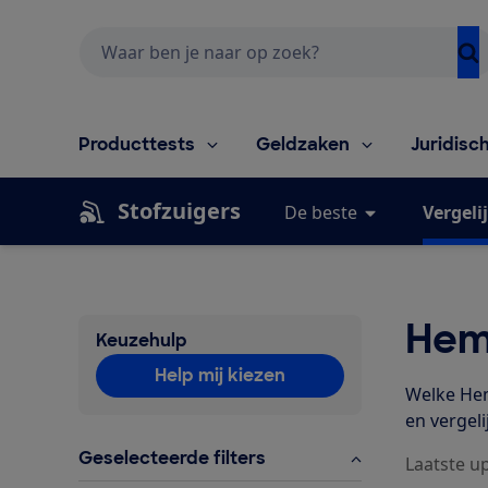
Zoeken
Producttests
Geldzaken
Juridisc
Stofzuigers
De beste
Vergeli
Hem
Keuzehulp
Help mij kiezen
Welke Hem
en vergel
Geselecteerde filters
Laatste up