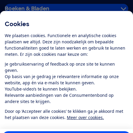
Boeken & Bladen
Cookies
Download de app
We plaatsen cookies. Functionele en analytische cookies
plaatsen we altijd. Deze zijn noodzakelijk om bepaalde
functionaliteiten goed te laten werken en gebruik te kunnen
meten. Er zijn ook cookies naar keuze om:
Alles over de
Consumentenbond-
Je gebruikservaring of feedback op onze site te kunnen
app
geven.
Op basis van je gedrag je relevantere informatie op onze
website, app én via e-mails te kunnen geven.
Algemene Voorwaarden
Privacyverklaring
YouTube-video’s te kunnen bekijken.
Cookiebeleid
Privacyvoorkeuren
Wijzigen & opzeggen
Relevante aanbiedingen van de Consumentenbond op
Toegankelijkheid
andere sites te krijgen.
RSS-feed nieuws
Facebook
Twitter
Instagram
Youtube
LinkedIn
Door op ‘Accepteer alle cookies’ te klikken ga je akkoord met
het plaatsen van deze cookies.
Meer over cookies.
12.901
consumenten
beoordelen de Consumentenbond
met gemiddeld
een
8,4