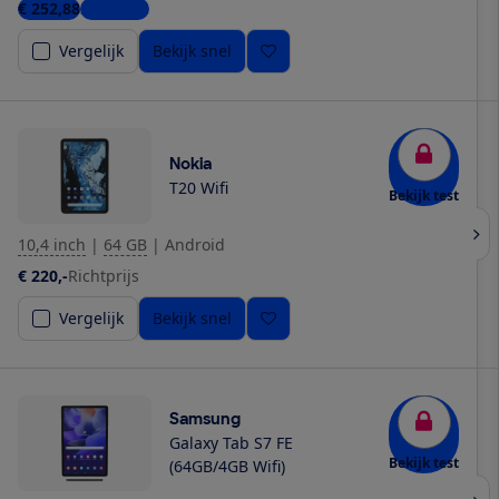
€ 252,88
2 winkels
Vergelijk
Bekijk snel
Nokia
T20 Wifi
Bekijk test
10,4 inch
|
64 GB
|
Android
€ 220,-
Richtprijs
Vergelijk
Bekijk snel
Samsung
Galaxy Tab S7 FE
Bekijk test
(64GB/4GB Wifi)