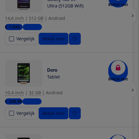
Bekijk test
Ultra (512GB Wifi)
14,6 inch
|
512 GB
|
Android
€ 1.049,-
3 winkels
Vergelijk
Bekijk snel
Doro
Tablet
Bekijk test
10,4 inch
|
32 GB
|
Android
€ 249,99
2 winkels
Vergelijk
Bekijk snel