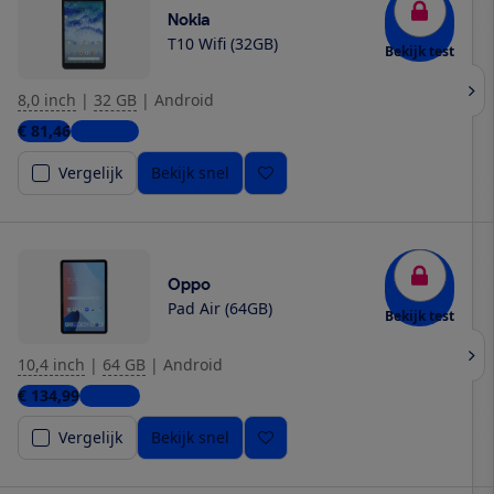
Nokia
T10 Wifi (32GB)
Bekijk test
8,0 inch
|
32 GB
|
Android
€ 81,46
2 winkels
Vergelijk
Bekijk snel
Oppo
Pad Air (64GB)
Bekijk test
10,4 inch
|
64 GB
|
Android
€ 134,99
1 winkel
Vergelijk
Bekijk snel