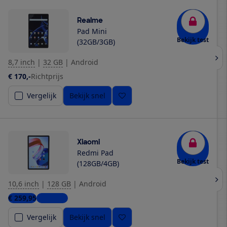
Realme
Pad Mini
Bekijk test
(32GB/3GB)
8,7 inch
|
32 GB
|
Android
€ 170,-
Richtprijs
Vergelijk
Bekijk snel
Xiaomi
Redmi Pad
Bekijk test
(128GB/4GB)
10,6 inch
|
128 GB
|
Android
€ 259,95
2 winkels
Vergelijk
Bekijk snel