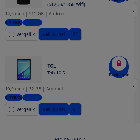
(512GB/16GB Wifi)
14,6 inch
|
512 GB
|
Android
€ 1.189,-
2 winkels
Vergelijk
Bekijk snel
TCL
Tab 10 S
Bekijk test
10,0 inch
|
32 GB
|
Android
€ 178,70
2 winkels
Vergelijk
Bekijk snel
Pagina 6 van 7