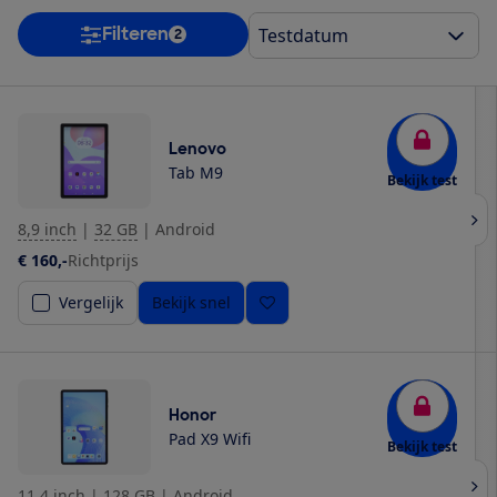
Filteren
2
Lenovo
Tab M9
Bekijk test
8,9 inch
|
32 GB
|
Android
€ 160,-
Richtprijs
Vergelijk
Bekijk snel
Honor
Pad X9 Wifi
Bekijk test
11,4 inch
|
128 GB
|
Android