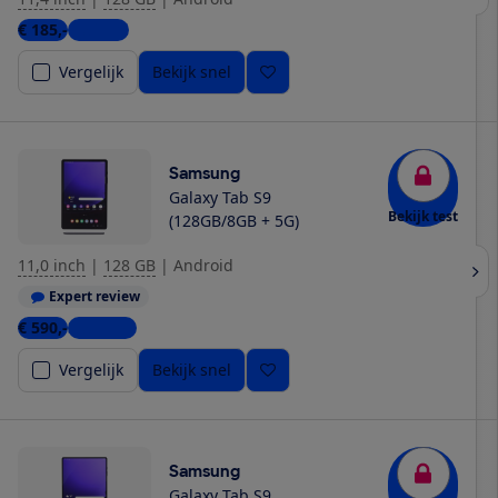
€ 185,-
1 winkel
Vergelijk
Bekijk snel
Samsung
Galaxy Tab S9
Bekijk test
(128GB/8GB + 5G)
11,0 inch
|
128 GB
|
Android
Expert review
€ 590,-
3 winkels
Vergelijk
Bekijk snel
Samsung
Galaxy Tab S9