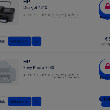
HP
DeskJet 4310
Alles-in-1 - kleur
|
Inkjet
|
Wifi: Ja
Bekijk 
€ 
ijk
Bekijk snel
Richt
HP
Envy Photo 7230
Alles-in-1 - kleur
|
Inkjet
|
Wifi: Ja
Bekijk 
€ 104
ijk
Bekijk snel
8 win