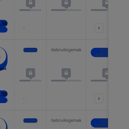
,50
kels
Printen
Gebruiksgemak
Inkt- of
tonerkosten
test
,50
kels
Printen
Gebruiksgemak
Inkt- of
tonerkosten