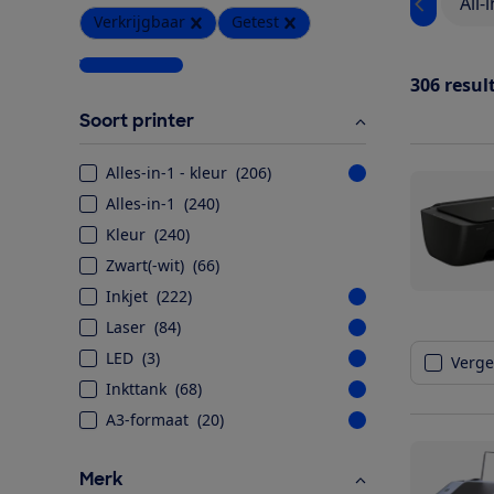
All-
Verkrijgbaar
Getest
Wis alle filters
306
resul
Soort printer
Alles-in-1 - kleur
(
206
)
Alles-in-1
(
240
)
Kleur
(
240
)
Zwart(-wit)
(
66
)
Inkjet
(
222
)
Laser
(
84
)
LED
(
3
)
Vergel
Inkttank
(
68
)
A3-formaat
(
20
)
Merk