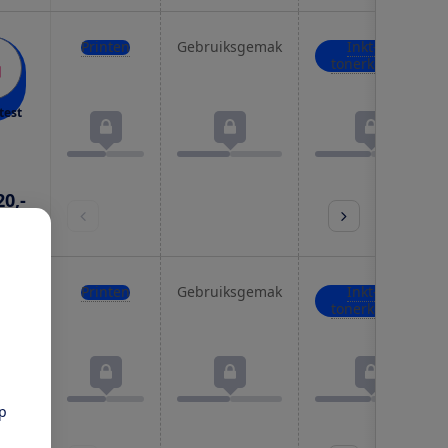
Printen
Gebruiksgemak
Inkt- of
tonerkosten
test
20,-
prijs
Printen
Gebruiksgemak
Inkt- of
tonerkosten
test
pp
20,-