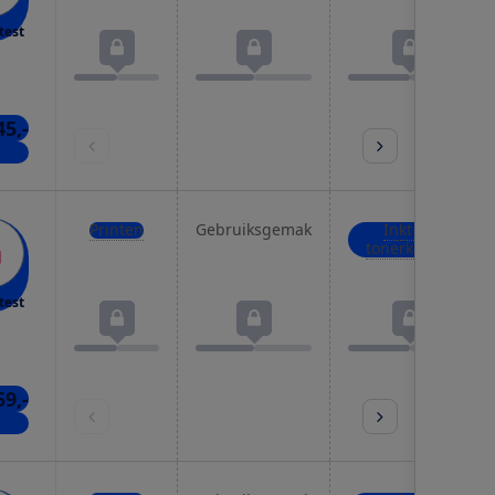
test
45,-
kels
Printen
Gebruiksgemak
Inkt- of
tonerkosten
test
59,-
kels