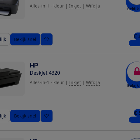
Alles-in-1 - kleur
|
Inkjet
|
Wifi: Ja
Bekijk 
€ 
ijk
Bekijk snel
6 win
HP
DeskJet 4320
Alles-in-1 - kleur
|
Inkjet
|
Wifi: Ja
Bekijk 
€ 
ijk
Bekijk snel
9 win