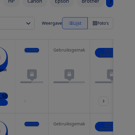
HP
Canon
Epson
Brother
Wifi print
Weergave
Lijst
Foto's
Printen
Gebruiksgemak
Inkt- of
tonerkosten
test
2,50
kels
Printen
Gebruiksgemak
Inkt- of
tonerkosten