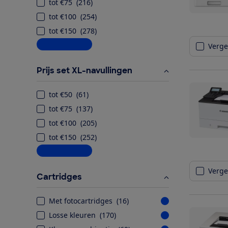
tot €75
(
216
)
tot €100
(
254
)
tot €150
(
278
)
Meer informatie
Vergel
Prijs set XL-navullingen
tot €50
(
61
)
tot €75
(
137
)
tot €100
(
205
)
tot €150
(
252
)
Meer informatie
Vergel
Cartridges
Met fotocartridges
(
16
)
Losse kleuren
(
170
)