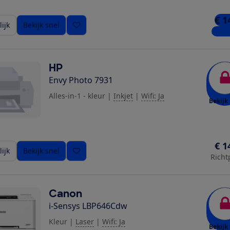
€ 1
ijk
Bekijk snel
2 win
HP
ziging toe
Envy Photo 7931
Alles-in-1 - kleur
|
Inkjet
|
Wifi: Ja
Bekijk 
€ 1
ijk
Bekijk snel
Richt
Canon
i-Sensys LBP646Cdw
Kleur
|
Laser
|
Wifi: Ja
Bekijk 