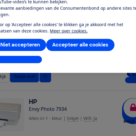
uTube-video’s te kunnen bekijken.
ijk
Bekijk snel
3 win
levante aanbiedingen van de Consumentenbond op andere sites t
ijgen.
or op ‘Accepteer alle cookies’ te klikken ga je akkoord met het
HP
aatsen van deze cookies.
Meer over cookies.
Envy Photo 7930
Alles-in-1 - kleur
|
Inkjet
|
Wifi: Ja
Niet accepteren
Accepteer alle cookies
Bekijk 
stellingen aanpassen
€ 1
ijk
Bekijk snel
9 win
HP
Envy Photo 7934
Alles-in-1 - kleur
|
Inkjet
|
Wifi: Ja
Bekijk 