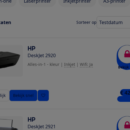
in-one
Laserprinter
Inkjetprinter
A3-printer
taten
Sorteer op
HP
DeskJet 2920
Alles-in-1 - kleur
|
Inkjet
|
Wifi: Ja
Bekijk 
€ 4
ijk
Bekijk snel
11 win
HP
DeskJet 2921