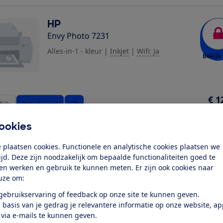
HP
Envy Photo 7231
Alles-in-1 - kleur
|
Inkjet
|
Wifi: Ja
Bekijk 
€ 1
ijk
Bekijk snel
Richt
ookies
HP
 plaatsen cookies. Functionele en analytische cookies plaatsen we
Envy Photo 7234
tijd. Deze zijn noodzakelijk om bepaalde functionaliteiten goed te
ten werken en gebruik te kunnen meten. Er zijn ook cookies naar
Alles-in-1 - kleur
|
Inkjet
|
Wifi: Ja
uze om:
Bekijk 
 gebruikservaring of feedback op onze site te kunnen geven.
 basis van je gedrag je relevantere informatie op onze website, a
 via e-mails te kunnen geven.
€ 1