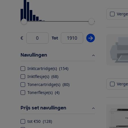
Vergel
Ondergrens
Bovengrens
€
Tot
Pas prijsfilter wij
Van
Navullingen
Inktcartridge(s)
(
154
)
Inktflesje(s)
(
68
)
Vergel
Tonercartridge(s)
(
80
)
Tonerflesje(s)
(
4
)
Prijs set navullingen
tot €50
(
128
)