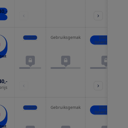
40,-
kels
Printen
Gebruiksgemak
Inkt- of
tonerkosten
test
40,-
prijs
Printen
Gebruiksgemak
Inkt- of
tonerkosten
test