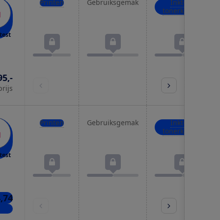
Printen
Gebruiksgemak
Inkt- of
tonerkosten
test
95,-
prijs
Printen
Gebruiksgemak
Inkt- of
tonerkosten
test
,74
kels