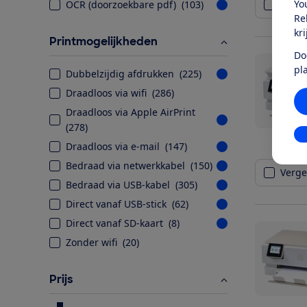
Yo
OCR (doorzoekbare pdf)
(
103
)
Vergel
Re
kr
Printmogelijkheden
Do
pl
Dubbelzijdig afdrukken
(
225
)
Draadloos via wifi
(
286
)
Draadloos via Apple AirPrint
(
278
)
In
Draadloos via e-mail
(
147
)
Bedraad via netwerkkabel
(
150
)
Vergel
Bedraad via USB-kabel
(
305
)
Direct vanaf USB-stick
(
62
)
Direct vanaf SD-kaart
(
8
)
Zonder wifi
(
20
)
Prijs