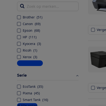
Zoek op merken...
Brother
(
51
)
Canon
(
69
)
Vergel
Epson
(
68
)
HP
(
111
)
Kyocera
(
3
)
Ricoh
(
1
)
Xerox
(
3
)
Meer informatie
Serie
EcoTank
(
35
)
Vergel
Pixma
(
45
)
Smart Tank
(
16
)
Alle opties