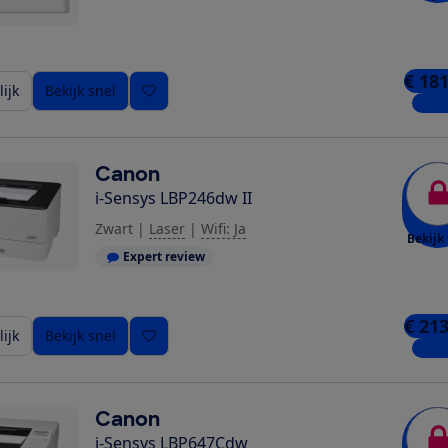
€ 181
ijk
Bekijk snel
6 win
Canon
i-Sensys LBP246dw II
Zwart
|
Laser
|
Wifi: Ja
Bekijk 
Expert review
€ 213
ijk
Bekijk snel
4 win
Canon
i-Sensys LBP647Cdw