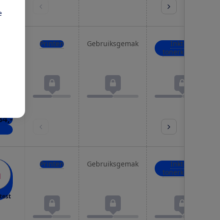
kels
e
Printen
Gebruiksgemak
Inkt- of
tonerkosten
test
34,-
kels
Printen
Gebruiksgemak
Inkt- of
tonerkosten
test