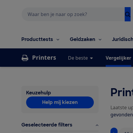
Zoeken
Producttests
Geldzaken
Juridisc
Printers
De beste
Vergelijker
Prin
Keuzehulp
Help mij kiezen
Laatste up
gevonden? 
Geselecteerde filters