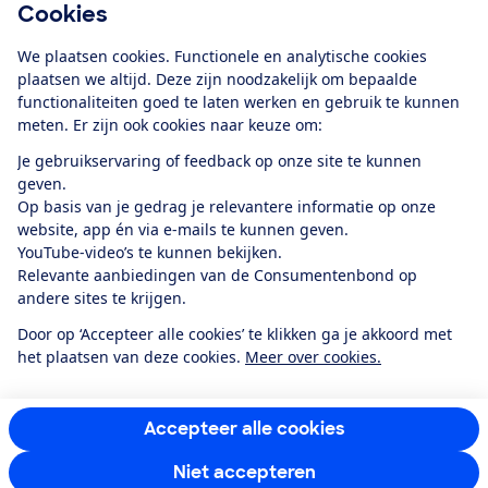
Cookies
Download de app
We plaatsen cookies. Functionele en analytische cookies
plaatsen we altijd. Deze zijn noodzakelijk om bepaalde
functionaliteiten goed te laten werken en gebruik te kunnen
meten. Er zijn ook cookies naar keuze om:
Alles over de
Consumentenbond-
Je gebruikservaring of feedback op onze site te kunnen
app
geven.
Op basis van je gedrag je relevantere informatie op onze
website, app én via e-mails te kunnen geven.
Algemene Voorwaarden
Privacyverklaring
YouTube-video’s te kunnen bekijken.
Cookiebeleid
Privacyvoorkeuren
Wijzigen & opzeggen
Relevante aanbiedingen van de Consumentenbond op
Toegankelijkheid
andere sites te krijgen.
RSS-feed nieuws
Facebook
Twitter
Instagram
Youtube
LinkedIn
Door op ‘Accepteer alle cookies’ te klikken ga je akkoord met
het plaatsen van deze cookies.
Meer over cookies.
12.901
consumenten
beoordelen de Consumentenbond
met gemiddeld
een
8,4
Accepteer alle cookies
Niet accepteren