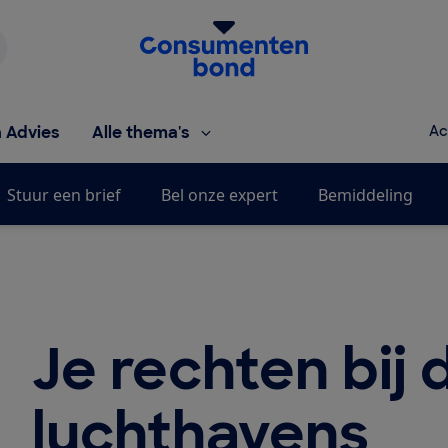
Homepage van de Consumentenbond
h Advies
Alle thema's
Ac
Stuur een brief
Bel onze expert
Bemiddeling
Je rechten bij
luchthavens