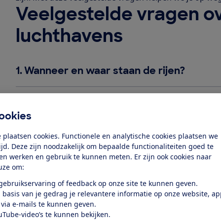
Veelgestelde vragen o
luchthavens
1.
Wanneer en waar staan de rijen?
2.
Kan ik vanaf een andere luchthaven ver
ookies
3.
Mag ik mijn reis annuleren?
 plaatsen cookies. Functionele en analytische cookies plaatsen we
tijd. Deze zijn noodzakelijk om bepaalde functionaliteiten goed te
ten werken en gebruik te kunnen meten. Er zijn ook cookies naar
4.
Wat als ik vanwege de drukte te laat b
uze om:
 gebruikservaring of feedback op onze site te kunnen geven.
 basis van je gedrag je relevantere informatie op onze website, a
5.
Wat als mijn vlucht door de drukte gea
 via e-mails te kunnen geven.
uTube-video’s te kunnen bekijken.