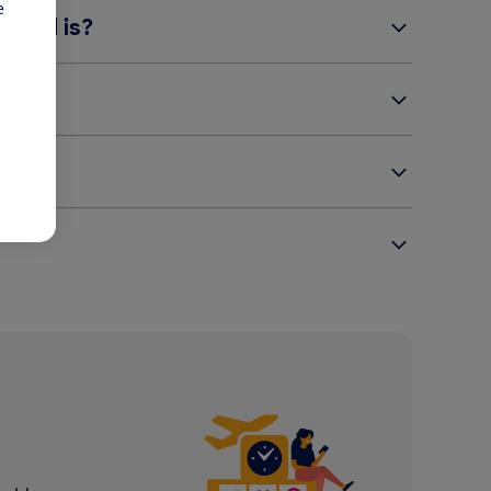
e
raagd is?
e?