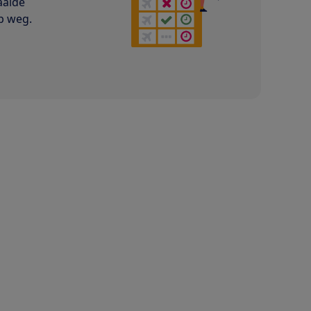
aalde
p weg.