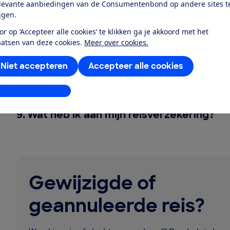
levante aanbiedingen van de Consumentenbond op andere sites t
6.
Wat als mijn vlucht door de drukte vert
ijgen.
or op ‘Accepteer alle cookies’ te klikken ga je akkoord met het
aatsen van deze cookies.
Meer over cookies.
7.
Wat als mijn koffer kwijtraakt?
Niet accepteren
Accepteer alle cookies
8.
Heb ik recht op financiële compensati
stellingen aanpassen
9.
Wat heb ik aan mijn reisverzekering?
Gewijzigde of
geannuleerde reis?