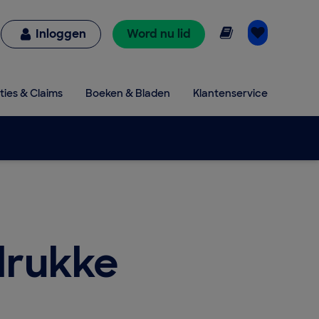
Online lezen
Inloggen
Word nu lid
ties & Claims
Boeken & Bladen
Klantenservice
 drukke