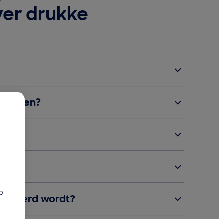
ver drukke
trekken?
en?
pp
nnuleerd wordt?