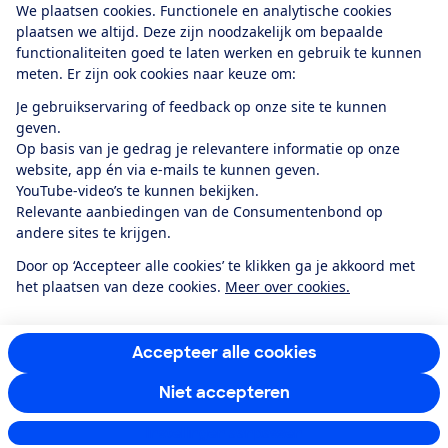
We plaatsen cookies. Functionele en analytische cookies
plaatsen we altijd. Deze zijn noodzakelijk om bepaalde
functionaliteiten goed te laten werken en gebruik te kunnen
meten. Er zijn ook cookies naar keuze om:
Alles over de
Consumentenbond-
Je gebruikservaring of feedback op onze site te kunnen
app
geven.
Op basis van je gedrag je relevantere informatie op onze
website, app én via e-mails te kunnen geven.
Algemene Voorwaarden
Privacyverklaring
YouTube-video’s te kunnen bekijken.
Cookiebeleid
Privacyvoorkeuren
Wijzigen & opzeggen
Relevante aanbiedingen van de Consumentenbond op
Toegankelijkheid
andere sites te krijgen.
RSS-feed nieuws
Facebook
Twitter
Instagram
Youtube
LinkedIn
Door op ‘Accepteer alle cookies’ te klikken ga je akkoord met
het plaatsen van deze cookies.
Meer over cookies.
12.901
consumenten
beoordelen de Consumentenbond
met gemiddeld
een
8,4
Accepteer alle cookies
Niet accepteren
Instellingen aanpassen