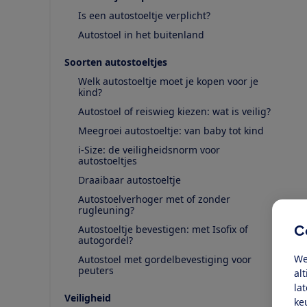
Is een autostoeltje verplicht?
Autostoel in het buitenland
Soorten autostoeltjes
Welk autostoeltje moet je kopen voor je
kind?
Autostoel of reiswieg kiezen: wat is veilig?
Meegroei autostoeltje: van baby tot kind
i-Size: de veiligheidsnorm voor
autostoeltjes
Draaibaar autostoeltje
Autostoelverhoger met of zonder
rugleuning?
C
Autostoeltje bevestigen: met Isofix of
autogordel?
We
Autostoel met gordelbevestiging voor
peuters
al
la
Veiligheid
ke