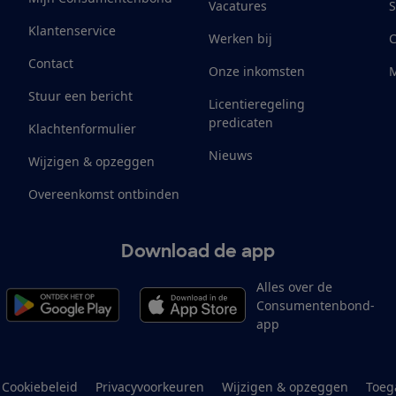
Vacatures
S
Klantenservice
Werken bij
Contact
Onze inkomsten
M
Stuur een bericht
Licentieregeling
predicaten
Klachtenformulier
Nieuws
Wijzigen & opzeggen
Overeenkomst ontbinden
Download de app
Alles over de
Consumentenbond-
app
Cookiebeleid
Privacyvoorkeuren
Wijzigen & opzeggen
Toeg