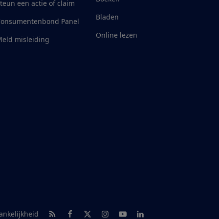
teun een actie of claim
Bladen
Consumentenbond Panel
Online lezen
eld misleiding
RSS-feed nieuws
Facebook
Twitter
Instagram
Youtube
LinkedIn
ankelijkheid