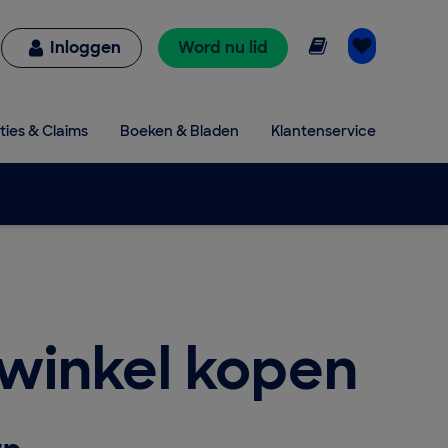
Online lezen
Inloggen
Word nu lid
ties & Claims
Boeken & Bladen
Klantenservice
 winkel kopen