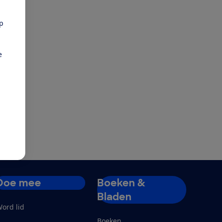
pp
e
Doe mee
Boeken &
Bladen
ord lid
Boeken