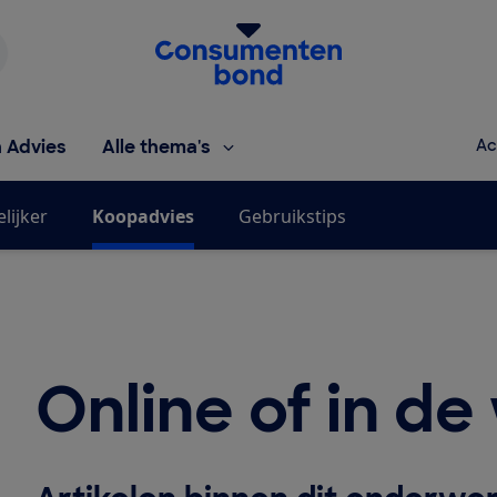
Homepage van de Consumentenbond
h Advies
Alle thema's
Ac
lijker
Koopadvies
Gebruikstips
Online of in de