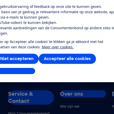
 gebruikservaring of feedback op onze site te kunnen geven.
 basis van je gedrag je relevantere informatie op onze website, a
 via e-mails te kunnen geven.
uTube-video’s te kunnen bekijken.
levante aanbiedingen van de Consumentenbond op andere sites t
ijgen.
or op ‘Accepteer alle cookies’ te klikken ga je akkoord met het
aatsen van deze cookies.
Meer over cookies.
Niet accepteren
Accepteer alle cookies
stellingen aanpassen
Service &
Over ons
Contact
Wie zijn we
W
Mijn Consumentenbond