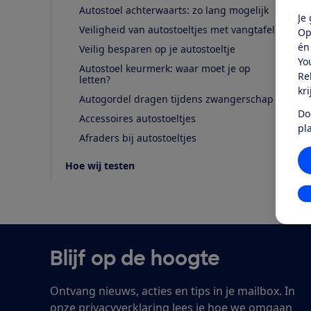
Autostoel achterwaarts: zo lang mogelijk
Je
Veiligheid van autostoeltjes met vangtafel
Op
én
Veilig besparen op je autostoeltje
Yo
Autostoel keurmerk: waar moet je op
Re
letten?
kr
Autogordel dragen tijdens zwangerschap
Do
Accessoires autostoeltjes
pl
Afraders bij autostoeltjes
Hoe wij testen
In
Blijf op de hoogte
Ontvang nieuws, acties en tips in je mailbox. In
onze
privacyverklaring
lees je hoe we omgaan