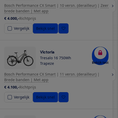
Bosch Performance CX Smart
|
10 versn. (derailleur)
|
Zeer
brede banden | Met app
€ 4.000,-
Richtprijs
Vergelijk
Bekijk snel
Victoria
Tresalo 16 750Wh
Bekijk test
Trapeze
Bosch Performance CX Smart
|
11 versn. (derailleur)
|
Brede banden | Met app
€ 4.100,-
Richtprijs
Vergelijk
Bekijk snel