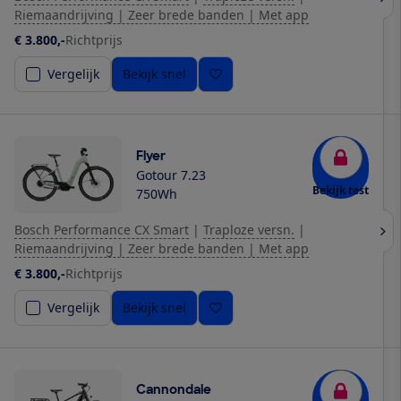
Riemaandrijving | Zeer brede banden | Met app
€ 3.800,-
Richtprijs
Vergelijk
Bekijk snel
Flyer
Gotour 7.23
Bekijk test
750Wh
Bosch Performance CX Smart
|
Traploze versn.
|
Riemaandrijving | Zeer brede banden | Met app
€ 3.800,-
Richtprijs
Vergelijk
Bekijk snel
Cannondale