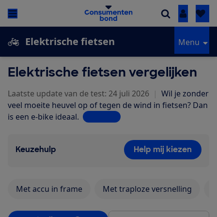
Inloggen
Elektrische fietsen
Menu
Elektrische fietsen vergelijken
Laatste update van de test: 24 juli 2026
|
Wil je zonder
veel moeite heuvel op of tegen de wind in fietsen? Dan
is een e-bike ideaal.
Lees meer
Keuzehulp
Help mij kiezen
Met accu in frame
Met traploze versnelling
M