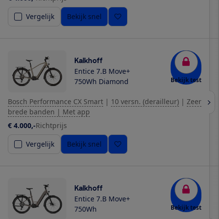
Vergelijk
Bekijk snel
Kalkhoff
Entice 7.B Move+
Bekijk test
750Wh Diamond
Bosch Performance CX Smart
|
10 versn. (derailleur)
|
Zeer
brede banden | Met app
€ 4.000,-
Richtprijs
Vergelijk
Bekijk snel
Kalkhoff
Entice 7.B Move+
Bekijk test
750Wh