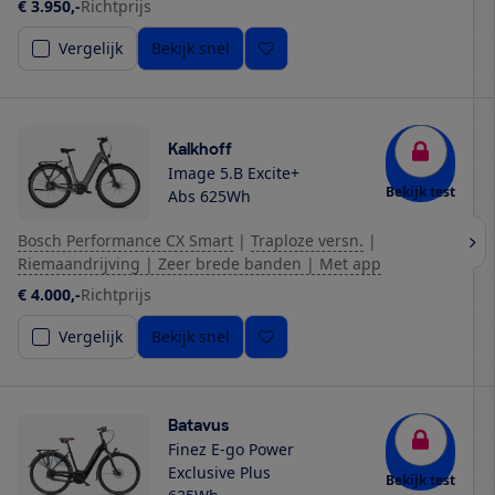
€ 3.950,-
Richtprijs
Vergelijk
Bekijk snel
Kalkhoff
Image 5.B Excite+
Bekijk test
Abs 625Wh
Bosch Performance CX Smart
|
Traploze versn.
|
Riemaandrijving | Zeer brede banden | Met app
€ 4.000,-
Richtprijs
Vergelijk
Bekijk snel
Batavus
Finez E-go Power
Exclusive Plus
Bekijk test