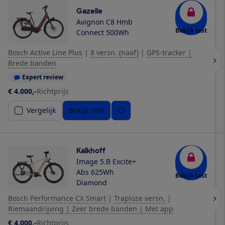
Gazelle
Avignon C8 Hmb
Bekijk test
Connect 500Wh
Bosch Active Line Plus
|
8 versn. (naaf)
|
GPS-tracker |
Brede banden
Expert review
€ 4.000,-
Richtprijs
Vergelijk
Bekijk snel
Kalkhoff
Image 5.B Excite+
Abs 625Wh
Bekijk test
Diamond
Bosch Performance CX Smart
|
Traploze versn.
|
Riemaandrijving | Zeer brede banden | Met app
€ 4.000,-
Richtprijs