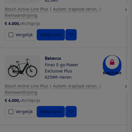
625Wh
Bosch Active Line Plus
|
Autom. traploze versn.
|
Riemaandrijving
€ 4.000,-
Richtprijs
Vergelijk
Bekijk snel
Batavus
Finez E-go Power
Exclusive Plus
Bekijk test
625Wh Heren
Bosch Active Line Plus
|
Autom. traploze versn.
|
Riemaandrijving
€ 4.000,-
Richtprijs
Vergelijk
Bekijk snel