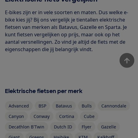
E-bikes zijn er in vele soorten en maten. Dus welke e-
bike kies jij? Bij ons vergelijk je tientallen elektrische
fietsen van merken als Batavus, Gazelle en Sparta. Je
kunt fietsen vergelijken op prijs, maar ook op het
aantal versnellingen. Zo vind je altijd de fiets met de
eigenschappen die jij belangrijk vindt.
Elektrische fietsen per merk
Advanced
BSP
Batavus
Bulls
Cannondale
Canyon
Conway
Cortina
Cube
Decathlon B'Twin
Dutch ID
Flyer
Gazelle
Giant
Greens
Haibike
KTM
Kalkhoff