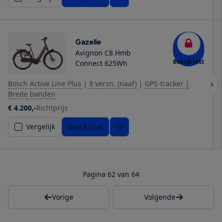
Gazelle
Avignon C8 Hmb
Bekijk test
Connect 625Wh
Bosch Active Line Plus
|
8 versn. (naaf)
|
GPS-tracker |
Brede banden
€ 4.200,-
Richtprijs
Vergelijk
Bekijk snel
Pagina 62 van 64
Vorige
Volgende