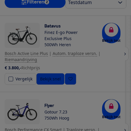
Filteren
2
Batavus
Finez E-go Power
Exclusive Plus
Bekijk test
500Wh Heren
Bosch Active Line Plus
|
Autom. traploze versn.
|
Riemaandrijving
€ 3.800,-
Richtprijs
Vergelijk
Bekijk snel
Flyer
Gotour 7.23
Bekijk test
750Wh Hoog
Bosch Performance CX Smart
|
Traploze versn.
|