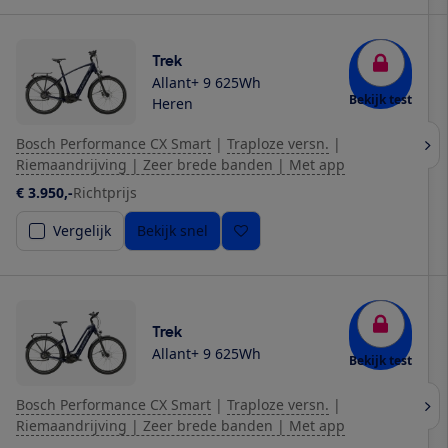
Trek
Allant+ 9 625Wh
Bekijk test
Heren
Bosch Performance CX Smart
|
Traploze versn.
|
Riemaandrijving | Zeer brede banden | Met app
€ 3.950,-
Richtprijs
Vergelijk
Bekijk snel
Trek
Allant+ 9 625Wh
Bekijk test
Bosch Performance CX Smart
|
Traploze versn.
|
Riemaandrijving | Zeer brede banden | Met app